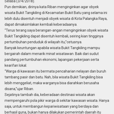
Selasa (3/4/2018).
Pun demikian, dirinya kata Riban menginginkan agar obyek
wisata Bukit Tangkiling di Kecamatan Bukit Batu yang selama ini
lebih dulu disentuh menjadi obyek wisata di Kota Palangka Raya,
dapat dimaksimlakan kembali keberadaanya.
“Terus terang saya berangan-angan menginginkan obyek wisata
Bukit Tangkiling dapat disentuh kembali, seiring kian tingginya
pertumbuhan penduduk di wilayah itu,”cetusnya.
Banyak keuntungan apabila wisata Bukit Tangkiling mampu
bergairah dalam menarik minat wisatawan. Baik dari sudut
pandang pertumbuhan ekonomi, lapangan pekerjaan serta
kearifan lokal.
“Warga di kawasan itu bermata pencaharian nelayan dan buruh
tambang pasir dan batu. Nah, bila wisata Bukit Tangkiling bisa
lebih menggeliat, maka warganya bisa diarahkan berusaha
disana,”ujar Riban.
Sejatinya tambah dia, keberadaan destinasi wisata akan
mempengaruhi pola pikir warga di sekitar kawasan wisata. Hanya
saja, untuk membangun kepariwisataan yang berdaya dan
berhasil guna, bukan hanya dilakukan pemerintah daerah itu