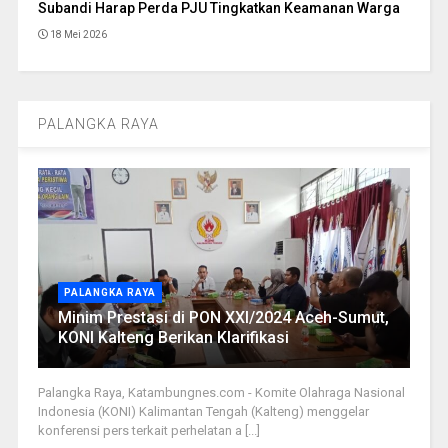
Subandi Harap Perda PJU Tingkatkan Keamanan Warga
18 Mei 2026
PALANGKA RAYA
PALANGKA RAYA
Minim Prestasi di PON XXI/2024 Aceh-Sumut,
KONI Kalteng Berikan Klarifikasi
Palangka Raya, Katambungnes.com - Komite Olahraga Nasional
Indonesia (KONI) Kalimantan Tengah (Kalteng) menggelar
konferensi pers terkait perhelatan a [...]