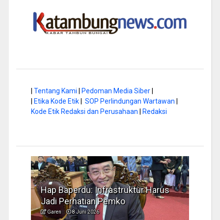
|
Tentang Kami
|
Pedoman Media Siber
|
|
Etika Kode Etik
|
SOP Perlindungan Wartawan
|
Kode Etik Redaksi dan Perusahaan
|
Redaksi
a di
Hap Baperdu: Infrastruktur Harus
Musi
Jadi Perhatian Pemko
Peng
Garen
8 Juni 2026
Garen