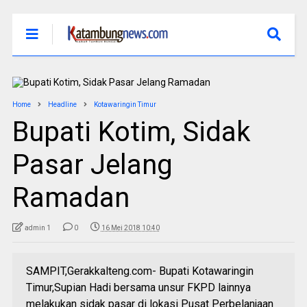
Home
Headline
Kotawaringin Timur
Bupati Kotim, Sidak
Pasar Jelang
Ramadan
admin 1
0
16 Mei 2018 10:40
SAMPIT,Gerakkalteng.com- Bupati Kotawaringin
Timur,Supian Hadi bersama unsur FKPD lainnya
melakukan sidak pasar di lokasi Pusat Perbelanjaan