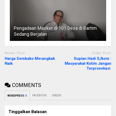
Pengadaan Masker di 101 Desa di Bartim
Sedang Berjalan
Newer Post
Older Post
Harga Sembako Merangkak
Supian Hadi S,Ikom :
Naik
Masyarakat Kotim Jangan
Terprovokasi
COMMENTS
FACEBOOK:
DISQUS:
WORDPRESS:
0
Tinggalkan Balasan