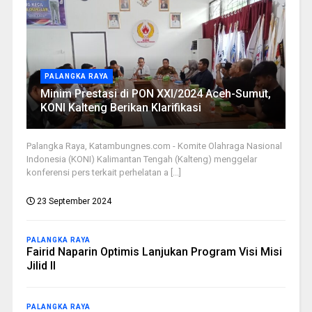
PALANGKA RAYA
Minim Prestasi di PON XXI/2024 Aceh-Sumut,
KONI Kalteng Berikan Klarifikasi
Palangka Raya, Katambungnes.com - Komite Olahraga Nasional
Indonesia (KONI) Kalimantan Tengah (Kalteng) menggelar
konferensi pers terkait perhelatan a [...]
23 September 2024
PALANGKA RAYA
Fairid Naparin Optimis Lanjukan Program Visi Misi
Jilid II
PALANGKA RAYA