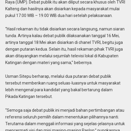
Raya (UMP). Debat publik itu akan diliput secara khusus oleh TVRI
Kalteng dan hasilnya akan disiarkan kepada masyarakat mulai
pukul 17.00 WIB – 19.00 WIB dua hari setelah pelaksanaan.
“Hasil rekaman itu tidak disiarkan secara langsung, namun siaran
tunda. Artinya kalau debat publik dilaksanakan tanggal 16 Mei,
artinya tanggal 18 Mei akan disiarkan di chanel TVRI, begitu juga
dengan putaran kedua. Selain itu, hasil rekaman pihak TVRI juga
akan ditayangkan melalui sejumlah televisi lokal di Kabupaten
Katingan dengan materi yang sama,” bebernya.
Usman Sitepu berharap, melalui dua putaran debat publik
tersebut memberikan ruang seluas-luasnya untuk masyarakat
lebih mengenal para kandidat yang bakal bertarung dalam
Pikada Katingan tersebut.
“Semoga saja debat publik ini menjadi bahan pertimbangan atau
referensi seluruh pemilih dalam menentukan pilihannya nanti.
Terutama dalam menggali informasi yang sejelas-jelasnya untuk
mencermati visi dan misi masing-masing Paslon,” pungkasnya.