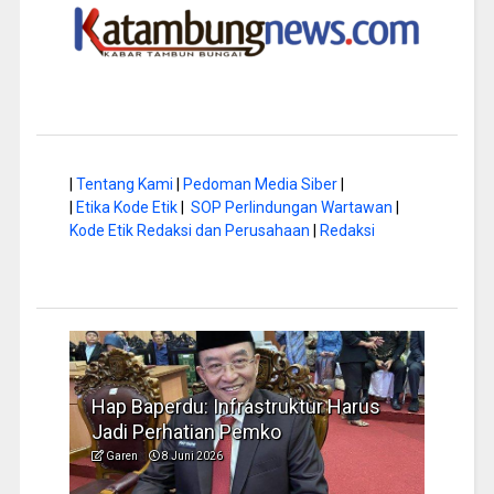
|
Tentang Kami
|
Pedoman Media Siber
|
|
Etika Kode Etik
|
SOP Perlindungan Wartawan
|
Kode Etik Redaksi dan Perusahaan
|
Redaksi
a di
Hap Baperdu: Infrastruktur Harus
Musi
Jadi Perhatian Pemko
Peng
Garen
8 Juni 2026
Garen