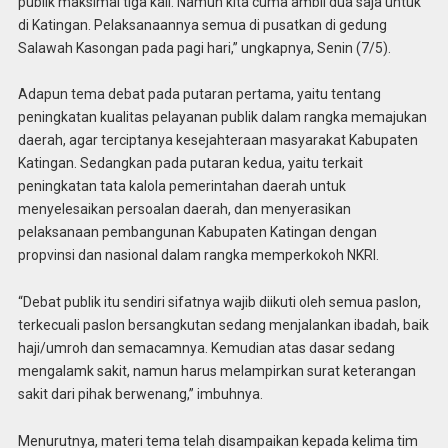
publik maksimal tiga kali. Namun kita cuma ambil dua saja untuk
di Katingan. Pelaksanaannya semua di pusatkan di gedung
Salawah Kasongan pada pagi hari,” ungkapnya, Senin (7/5).
Adapun tema debat pada putaran pertama, yaitu tentang
peningkatan kualitas pelayanan publik dalam rangka memajukan
daerah, agar terciptanya kesejahteraan masyarakat Kabupaten
Katingan. Sedangkan pada putaran kedua, yaitu terkait
peningkatan tata kalola pemerintahan daerah untuk
menyelesaikan persoalan daerah, dan menyerasikan
pelaksanaan pembangunan Kabupaten Katingan dengan
propvinsi dan nasional dalam rangka memperkokoh NKRI.
“Debat publik itu sendiri sifatnya wajib diikuti oleh semua paslon,
terkecuali paslon bersangkutan sedang menjalankan ibadah, baik
haji/umroh dan semacamnya. Kemudian atas dasar sedang
mengalamk sakit, namun harus melampirkan surat keterangan
sakit dari pihak berwenang,” imbuhnya.
Menurutnya, materi tema telah disampaikan kepada kelima tim