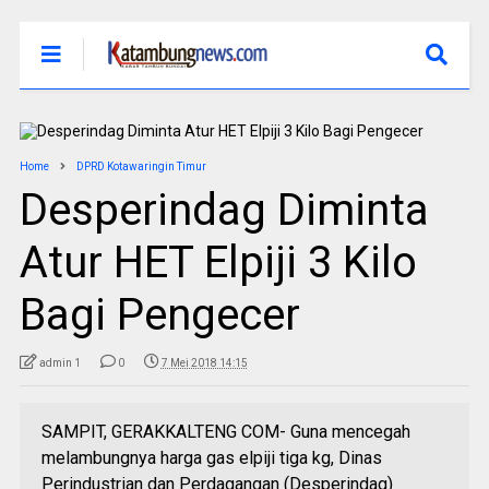
Home
DPRD Kotawaringin Timur
Desperindag Diminta
Atur HET Elpiji 3 Kilo
Bagi Pengecer
admin 1
0
7 Mei 2018 14:15
SAMPIT, GERAKKALTENG COM- Guna mencegah
melambungnya harga gas elpiji tiga kg, Dinas
Perindustrian dan Perdagangan (Desperindag)