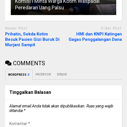
Komisi I Minta Warga Kotim Waspadai
Peredaran Uang Palsu
Newer Post
Older Post
Prihatin, Sekda Kotim
HMI dan KNPI Katingan
Besuk Pasien Gizi Buruk Di
Gagas Penggalangan Dana
Murjani Sampit
COMMENTS
FACEBOOK:
DISQUS:
WORDPRESS:
0
Tinggalkan Balasan
Alamat email Anda tidak akan dipublikasikan.
Ruas yang wajib
ditandai
*
Komentar
*