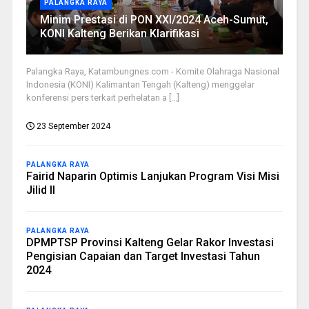
PALANGKA RAYA
Minim Prestasi di PON XXI/2024 Aceh-Sumut,
KONI Kalteng Berikan Klarifikasi
Palangka Raya, Katambungnes.com - Komite Olahraga Nasional
Indonesia (KONI) Kalimantan Tengah (Kalteng) menggelar
konferensi pers terkait perhelatan a [...]
23 September 2024
PALANGKA RAYA
Fairid Naparin Optimis Lanjukan Program Visi Misi
Jilid II
PALANGKA RAYA
DPMPTSP Provinsi Kalteng Gelar Rakor Investasi
Pengisian Capaian dan Target Investasi Tahun
2024