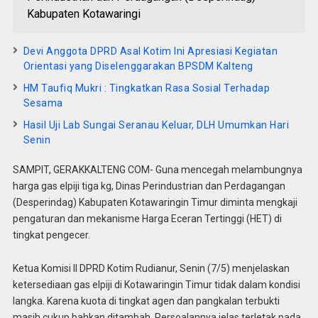
Kabupaten Kotawaringi
Devi Anggota DPRD Asal Kotim Ini Apresiasi Kegiatan
Orientasi yang Diselenggarakan BPSDM Kalteng
HM Taufiq Mukri : Tingkatkan Rasa Sosial Terhadap
Sesama
Hasil Uji Lab Sungai Seranau Keluar, DLH Umumkan Hari
Senin
SAMPIT, GERAKKALTENG COM- Guna mencegah melambungnya
harga gas elpiji tiga kg, Dinas Perindustrian dan Perdagangan
(Desperindag) Kabupaten Kotawaringin Timur diminta mengkaji
pengaturan dan mekanisme Harga Eceran Tertinggi (HET) di
tingkat pengecer.
Ketua Komisi II DPRD Kotim Rudianur, Senin (7/5) menjelaskan
ketersediaan gas elpiji di Kotawaringin Timur tidak dalam kondisi
langka. Karena kuota di tingkat agen dan pangkalan terbukti
masih cukup bahkan ditambah. Persoalannya jelas terletak pada