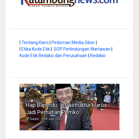
|
Tentang Kami
|
Pedoman Media Siber
|
|
Etika Kode Etik
|
SOP Perlindungan Wartawan
|
Kode Etik Redaksi dan Perusahaan
|
Redaksi
a di
Hap Baperdu: Infrastruktur Harus
Musi
Jadi Perhatian Pemko
Peng
Garen
8 Juni 2026
Garen