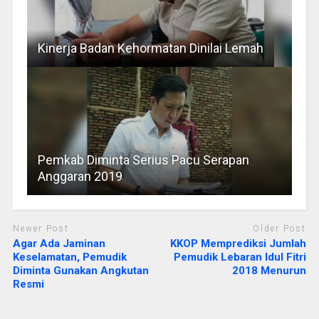
Kinerja Badan Kehormatan Dinilai Lemah
Pemkab Diminta Serius Pacu Serapan
Anggaran 2019
Newer Post
Older Post
Agar Ada Jaminan
KKOP Memprediksi Jumlah
Keselamatan, Pemudik
Pemudik Lebaran Idul Fitri
Diminta Gunakan Angkutan
2018 Menurun
Resmi