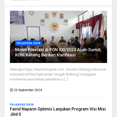
PALANGKA RAYA
Minim Prestasi di PON XXI/2024 Aceh-Sumut,
KONI Kalteng Berikan Klarifikasi
Palangka Raya, Katambungnes.com - Komite Olahraga Nasional
Indonesia (KONI) Kalimantan Tengah (Kalteng) menggelar
konferensi pers terkait perhelatan a [...]
23 September 2024
PALANGKA RAYA
Fairid Naparin Optimis Lanjukan Program Visi Misi
Jilid II