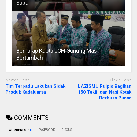
Sabu
Berharap Kuota JCH Gunung Mas
Bertambah
Newer Post
Older Post
Tim Terpadu Lakukan Sidak
LAZISMU Pulpis Bagikan
Produk Kadaluarsa
150 Takjil dan Nasi Kotak
Berbuka Puasa
COMMENTS
FACEBOOK:
DISQUS:
WORDPRESS:
0