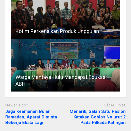
Kotim Perkenalkan Produk Unggulan
Warga Mentaya Hulu Mendapat Edukasi
ABH
Newer Post
Older Post
Jaga Keamanan Bulan
Menarik, Salah Satu Paslon
Ramadan, Aparat Diminta
Katakan Coblos No urut 2
Bekerja Eksta Lagi
Pada Pilkada Katingan