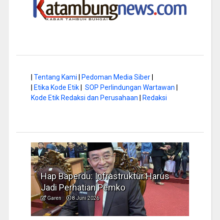
|
Tentang Kami
|
Pedoman Media Siber
|
|
Etika Kode Etik
|
SOP Perlindungan Wartawan
|
Kode Etik Redaksi dan Perusahaan
|
Redaksi
a di
Hap Baperdu: Infrastruktur Harus
Musi
Jadi Perhatian Pemko
Peng
Garen
8 Juni 2026
Garen