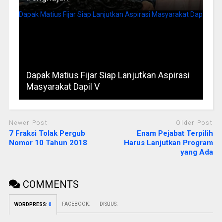
Dapak Matius Fijar Siap Lanjutkan Aspirasi
Masyarakat Dapil V
Newer Post
Older Post
7 Fraksi Tolak Pergub
Enam Pejabat Terpilih
Nomor 10 Tahun 2018
Harus Lanjutkan Program
yang Ada
COMMENTS
FACEBOOK:
DISQUS:
WORDPRESS:
0