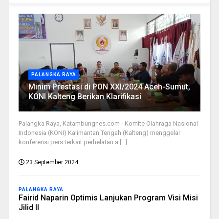
PALANGKA RAYA
Minim Prestasi di PON XXI/2024 Aceh-Sumut,
KONI Kalteng Berikan Klarifikasi
Palangka Raya, Katambungnes.com - Komite Olahraga Nasional
Indonesia (KONI) Kalimantan Tengah (Kalteng) menggelar
konferensi pers terkait perhelatan a [...]
23 September 2024
PALANGKA RAYA
Fairid Naparin Optimis Lanjukan Program Visi Misi
Jilid II