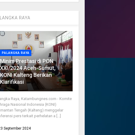
LANGKA RAYA
PALANGKA RAYA
Minim Prestasi di PON
XXI/2024 Aceh-Sumut,
KONI Kalteng Berikan
Klarifikasi
angka Raya, Katambungnes.com - Komite
hraga Nasional Indonesia (KONI)
imantan Tengah (Kalteng) menggelar
ferensi pers terkait perhelatan a [...]
23 September 2024