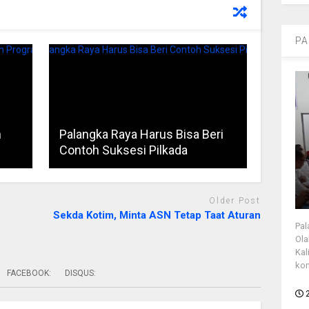
PA
n
Palangka Raya Harus Bisa Beri
Contoh Suksesi Pilkada
Older Post
Sekda Kotim, Minta ASN Tetap Taat Aturan
Pal
Ola
Kal
kon
FACEBOOK:
DISQUS: