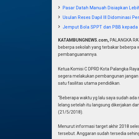
Pasar Datah Manuah Disiapkan Lebi
Usulan Reses Dapil III Didominasi Pe
Jemput Bola SPPT dan PBB kepada
KATAMBUNGNEWS.com,
PALANGKA RAYA,
beberpa sekolah yang terbakar beberpa wa
pembanguanannya.
Ketua Komisi C DPRD Kota Palangka Raya
segera melakukan pembangunan jangan sa
satu fasilitas utama pendidikan.
“Beberapa waktu yg lalu saya sudah ada
lelang setelah itu langsung dikerjakan dan
(21/5/2018).
Menurut informasi target akhir 2018 sel
tersebut. Anggaran sudah tersedia sehi