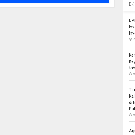
EK
DP
In
In
2
Ke
Ke
ta
1
Ti
Ka
di
Pa
1
Ag