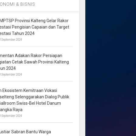
ONOMI & BISNIS
MPTSP Provinsi Kalteng Gelar Rakor
vestasi Pengisian Capaian dan Target
vestasi Tahun 2024
3 September 2024
mentan Adakan Rakor Persiapan
giatan Cetak Sawah Provinsi Kalteng
hun 2024
8 September 2024
m Ekosistem Kemitraan Vokasi
lselteng Selenggarakan Dialog Publik
 Ballroom Swiss-Bel Hotel Danum
langka Raya
8 September 2024
ustiar Sabran Bantu Warga