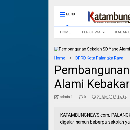
MENU
HOME
PERISTIWA
KABAR 
Home
DPRD Kota Palangka Raya
Pembangunan 
Alami Kebakar
admin 1
0
21 Mei 2018 14:14
KATAMBUNGNEWS.com, PALANGKA RA
digelar, namun beberpa sekolah ya