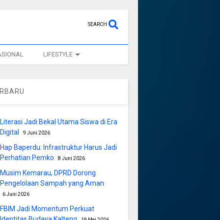
SEARCH
ASIONAL
LIFESTYLE
ERBARU
Literasi Jadi Bekal Utama Siswa di Era
Digital
9 Juni 2026
Hap Baperdu: Infrastruktur Harus Jadi
Perhatian Pemko
8 Juni 2026
Musim Kemarau, DPRD Dorong
Pengelolaan Sampah yang Aman
6 Juni 2026
FBIM Jadi Momentum Perkuat
Identitas Budaya Kalteng
19 Mei 2026