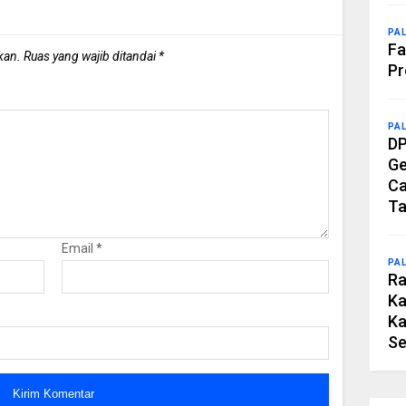
PA
Fa
kan.
Ruas yang wajib ditandai
*
Pr
PA
DP
Ge
Ca
Ta
Email
*
PA
Ra
Ka
Ka
Se