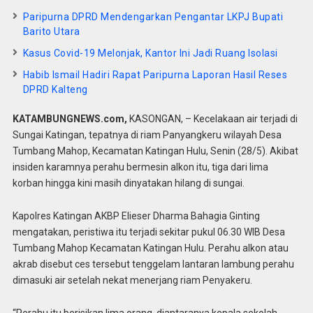
Paripurna DPRD Mendengarkan Pengantar LKPJ Bupati
Barito Utara
Kasus Covid-19 Melonjak, Kantor Ini Jadi Ruang Isolasi
Habib Ismail Hadiri Rapat Paripurna Laporan Hasil Reses
DPRD Kalteng
KATAMBUNGNEWS.com,
KASONGAN, – Kecelakaan air terjadi di
Sungai Katingan, tepatnya di riam Panyangkeru wilayah Desa
Tumbang Mahop, Kecamatan Katingan Hulu, Senin (28/5). Akibat
insiden karamnya perahu bermesin alkon itu, tiga dari lima
korban hingga kini masih dinyatakan hilang di sungai.
Kapolres Katingan AKBP Elieser Dharma Bahagia Ginting
mengatakan, peristiwa itu terjadi sekitar pukul 06.30 WIB Desa
Tumbang Mahop Kecamatan Katingan Hulu. Perahu alkon atau
akrab disebut ces tersebut tenggelam lantaran lambung perahu
dimasuki air setelah nekat menerjang riam Penyakeru.
“Perahu itu berisikan lima orang, diantaranya kepala sekolah,