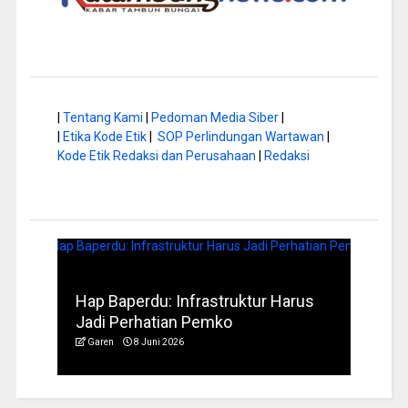
|
Tentang Kami
|
Pedoman Media Siber
|
|
Etika Kode Etik
|
SOP Perlindungan Wartawan
|
Kode Etik Redaksi dan Perusahaan
|
Redaksi
a di
Hap Baperdu: Infrastruktur Harus
Musi
Jadi Perhatian Pemko
Peng
Garen
8 Juni 2026
Garen