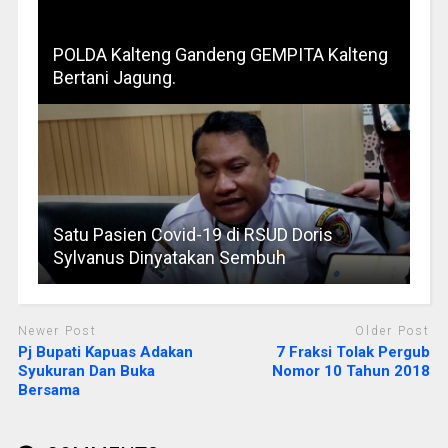
POLDA Kalteng Gandeng GEMPITA Kalteng
Bertani Jagung.
Satu Pasien Covid-19 di RSUD Doris
Sylvanus Dinyatakan Sembuh
Newer Post
Older Post
Pj Bupati Kapuas Adakan
7 Fraksi Tolak Pergub
Syukuran Dan Buka
Nomor 10 Tahun 2018
Bersama