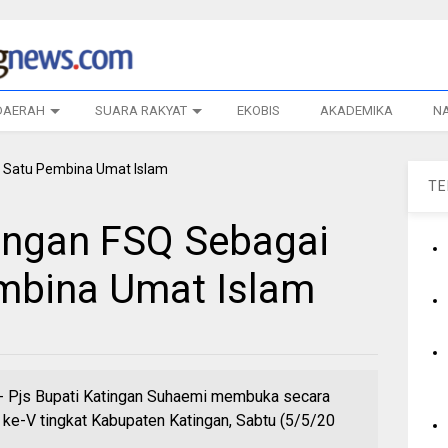
DAERAH
SUARA RAKYAT
EKOBIS
AKADEMIKA
N
T
tingan FSQ Sebagai
mbina Umat Islam
s Bupati Katingan Suhaemi membuka secara
 ke-V tingkat Kabupaten Katingan, Sabtu (5/5/20