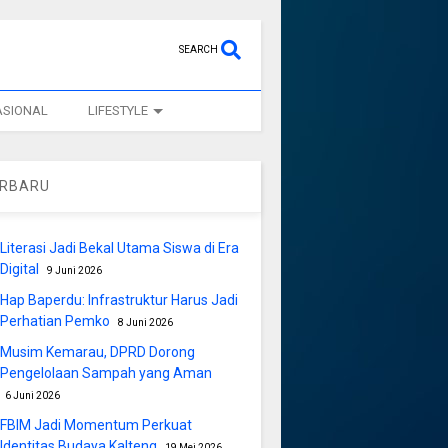
SEARCH
ASIONAL
LIFESTYLE
ERBARU
Literasi Jadi Bekal Utama Siswa di Era
Digital
9 Juni 2026
Hap Baperdu: Infrastruktur Harus Jadi
Perhatian Pemko
8 Juni 2026
Musim Kemarau, DPRD Dorong
Pengelolaan Sampah yang Aman
6 Juni 2026
FBIM Jadi Momentum Perkuat
Identitas Budaya Kalteng
19 Mei 2026