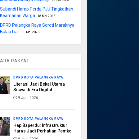
Subandi Harap Perda PJU Tingkatkan
Keamanan Warga
18 Mei 2026
DPRD Palangka Raya Soroti Maraknya
Balap Liar
15 Mei 2026
ARA RAKYAT
DPRD KOTA PALANGKA RAYA
Literasi Jadi Bekal Utama
Siswa di Era Digital
9 Juni 2026
DPRD KOTA PALANGKA RAYA
Hap Baperdu: Infrastruktur
Harus Jadi Perhatian Pemko