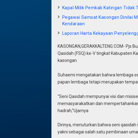
Kapal Milik Pemkab Katingan Tidak
Pegawai Samsat Kasongan Dinilai M
Kendaraan
Laporan Harta Kekayaan Penyelengg
KASONGAN,GERAKKALTENG.COM- Pjs Bupat
Qasidah (FSQ) ke-V tingkat Kabupaten K
kasongan.
Suhaemi mengatakan bahwa lembaga seni
papan lembaga tetapi merupakan tempat
“Seni Qasidah mempunyai visi dan misise
memasyarakatkan dan mempertahankan sal
hadrah,”Ujarnya
Dirinya, menuturkan bahwa seni qasidah s
yakni sebagai salah satu pembinaan umat