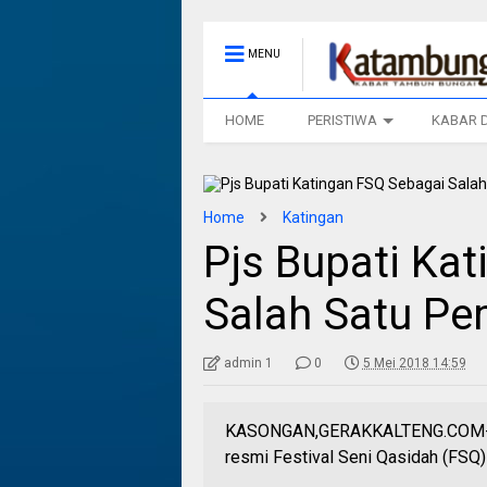
MENU
HOME
PERISTIWA
KABAR 
Home
Katingan
Pjs Bupati Ka
Salah Satu Pe
admin 1
0
5 Mei 2018 14:59
KASONGAN,GERAKKALTENG.COM- Pj
resmi Festival Seni Qasidah (FSQ)