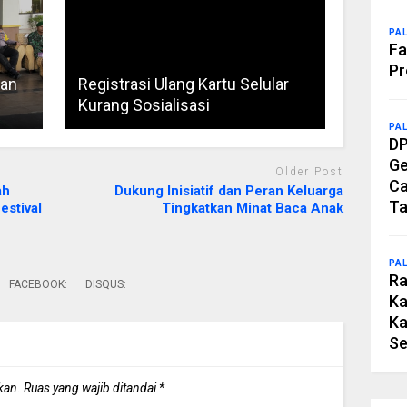
PA
Fa
Pr
kan
Registrasi Ulang Kartu Selular
Kurang Sosialisasi
PA
DP
Ge
Older Post
Ca
ah
Dukung Inisiatif dan Peran Keluarga
Ta
estival
Tingkatkan Minat Baca Anak
PA
Ra
FACEBOOK:
DISQUS:
Ka
Ka
Se
kan.
Ruas yang wajib ditandai
*