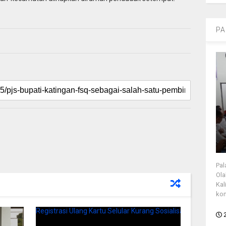
PA
Pal
Ola
Kal
kon