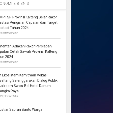
ONOMI & BISNIS
MPTSP Provinsi Kalteng Gelar Rakor
vestasi Pengisian Capaian dan Target
vestasi Tahun 2024
3 September 2024
mentan Adakan Rakor Persiapan
giatan Cetak Sawah Provinsi Kalteng
hun 2024
8 September 2024
m Ekosistem Kemitraan Vokasi
lselteng Selenggarakan Dialog Publik
 Ballroom Swiss-Bel Hotel Danum
langka Raya
8 September 2024
ustiar Sabran Bantu Warga