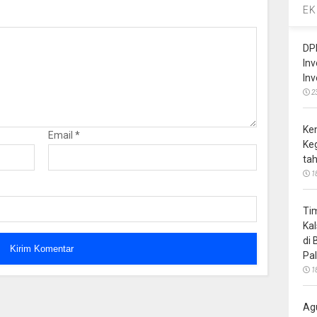
EK
DP
In
In
2
Ke
Email
*
Ke
ta
1
Ti
Ka
di
Pa
1
Ag