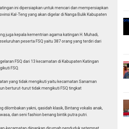
Katingan ini dipersiapkan untuk mencari dan mempersiapkan
ovinsi Kal-Teng yang akan digelar di Nanga Bulik Kabupaten
ang juga kepala kementrian agama katingan H. Muhadi,
eluruhan peserta FSQ yaitu 387 orang yang terdiri dari
elaran FSQ dari 13 kecamatan di Kabupaten Katingan
ikuti FSQ.
matan yang tidak mengikuti yaitu kecamatan Sanaman
n berturut-turut tidak mengikuti FSQ tingkat
 dilombakan yakni, qasidah klasik, Bintang vokalis anak,
wasa, dan seni fashion benang bintik putra putri.
atan-kecamatan diinapkan dirumah penduduk setempat.