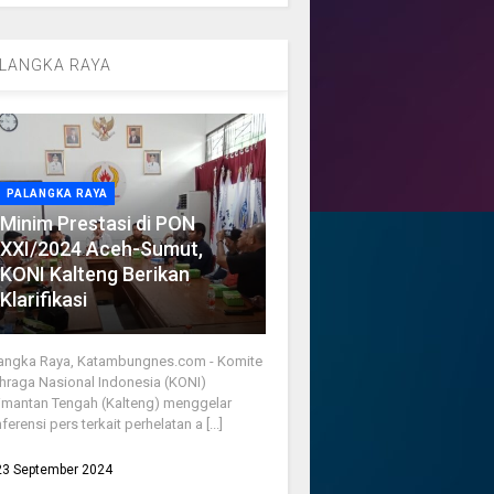
LANGKA RAYA
PALANGKA RAYA
Minim Prestasi di PON
XXI/2024 Aceh-Sumut,
KONI Kalteng Berikan
Klarifikasi
angka Raya, Katambungnes.com - Komite
hraga Nasional Indonesia (KONI)
imantan Tengah (Kalteng) menggelar
ferensi pers terkait perhelatan a [...]
23 September 2024