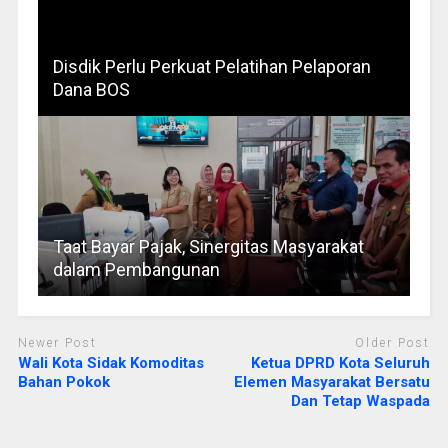
Disdik Perlu Perkuat Pelatihan Pelaporan
Dana BOS
Taat Bayar Pajak, Sinergitas Masyarakat
dalam Pembangunan
Newer Post
Older Post
Wali Kota Sidak Komoditas
Ketua DPRD Kota Seluruh
Bahan Pokok
Elemen Masyarakat Bersatu
Dan Tetap Waspada