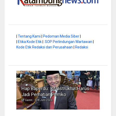
|
Tentang Kami
|
Pedoman Media Siber
|
|
Etika Kode Etik
|
SOP Perlindungan Wartawan
|
Kode Etik Redaksi dan Perusahaan
|
Redaksi
ap Baperdu: Infrastruktur Harus
Musim Kemarau,
adi Perhatian Pemko
Pengelolaan Sa
Garen
8 Juni 2026
Garen
6 Juni 2026