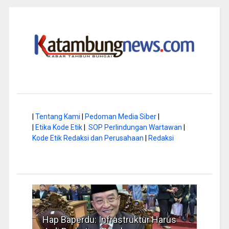
|
Tentang Kami
|
Pedoman Media Siber
|
|
Etika Kode Etik
|
SOP Perlindungan Wartawan
|
Kode Etik Redaksi dan Perusahaan
|
Redaksi
a di
Hap Baperdu: Infrastruktur Harus
Musi