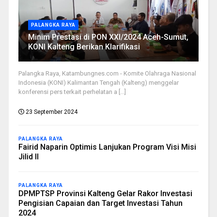
PALANGKA RAYA
Minim Prestasi di PON XXI/2024 Aceh-Sumut,
KONI Kalteng Berikan Klarifikasi
Palangka Raya, Katambungnes.com - Komite Olahraga Nasional
Indonesia (KONI) Kalimantan Tengah (Kalteng) menggelar
konferensi pers terkait perhelatan a [...]
23 September 2024
PALANGKA RAYA
Fairid Naparin Optimis Lanjukan Program Visi Misi
Jilid II
PALANGKA RAYA
DPMPTSP Provinsi Kalteng Gelar Rakor Investasi
Pengisian Capaian dan Target Investasi Tahun
2024