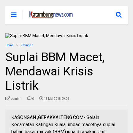
Home
Katingan
Suplai BBM Macet,
Mendawai Krisis
Listrik
admin 1
0
13 Mei 2018 09:06
KASONGAN ,GERAKKALTENG.COM- Selain
Kecamatan Katingan Kuala, imbas macetnya suplai
bahan bakar minyak (BBM) juga dirasakan Unit