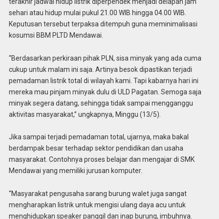
terakhir jadwal hidup listrik diperpendek menjadi delapan jam
sehari atau hidup mulai pukul 21.00 WIB hingga 04.00 WIB.
Keputusan tersebut terpaksa ditempuh guna meminimalisasi
kosumsi BBM PLTD Mendawai.
“Berdasarkan perkiraan pihak PLN, sisa minyak yang ada cuma
cukup untuk malam ini saja. Artinya besok dipastikan terjadi
pemadaman listrik total di wilayah kami. Tapi kabarnya hari ini
mereka mau pinjam minyak dulu di ULD Pagatan. Semoga saja
minyak segera datang, sehingga tidak sampai mengganggu
aktivitas masyarakat,” ungkapnya, Minggu (13/5).
Jika sampai terjadi pemadaman total, ujarnya, maka bakal
berdampak besar terhadap sektor pendidikan dan usaha
masyarakat. Contohnya proses belajar dan mengajar di SMK
Mendawai yang memiliki jurusan komputer.
“Masyarakat pengusaha sarang burung walet juga sangat
mengharapkan listrik untuk mengisi ulang daya acu untuk
menghidupkan speaker panggil dan inap burung, imbuhnya.