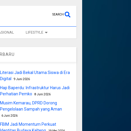
SEARCH
ASIONAL
LIFESTYLE
ERBARU
Literasi Jadi Bekal Utama Siswa di Era
Digital
9 Juni 2026
Hap Baperdu: Infrastruktur Harus Jadi
Perhatian Pemko
8 Juni 2026
Musim Kemarau, DPRD Dorong
Pengelolaan Sampah yang Aman
6 Juni 2026
FBIM Jadi Momentum Perkuat
Identitas Budaya Kalteng
19 Mei 2026