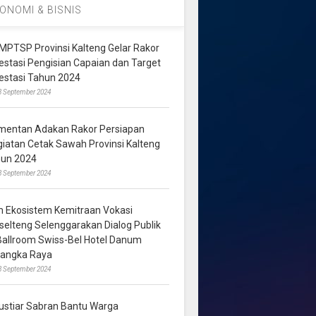
ONOMI & BISNIS
MPTSP Provinsi Kalteng Gelar Rakor
vestasi Pengisian Capaian dan Target
vestasi Tahun 2024
3 September 2024
mentan Adakan Rakor Persiapan
giatan Cetak Sawah Provinsi Kalteng
hun 2024
8 September 2024
m Ekosistem Kemitraan Vokasi
lselteng Selenggarakan Dialog Publik
 Ballroom Swiss-Bel Hotel Danum
langka Raya
8 September 2024
ustiar Sabran Bantu Warga