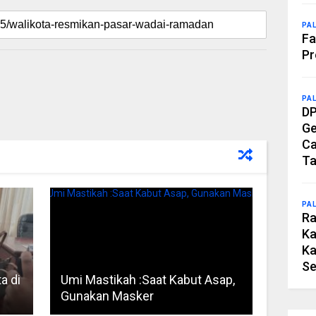
PA
Fa
Pr
PA
DP
Ge
Ca
Ta
PA
Ra
Ka
Ka
Se
a di
Umi Mastikah :Saat Kabut Asap,
Gunakan Masker