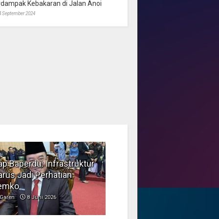
rdampak Kebakaran di Jalan Anoi
4 September 2024
p Baperdu: Infrastruktur
Musim Kemarau, DPRD
rus Jadi Perhatian
Dorong Pengelolaan
emko
Sampah yang Aman
Garen
8 Juni 2026
Garen
6 Juni 2026