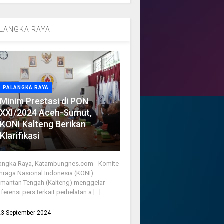
LANGKA RAYA
PALANGKA RAYA
Minim Prestasi di PON
XXI/2024 Aceh-Sumut,
KONI Kalteng Berikan
Klarifikasi
angka Raya, Katambungnes.com - Komite
hraga Nasional Indonesia (KONI)
imantan Tengah (Kalteng) menggelar
ferensi pers terkait perhelatan a [...]
23 September 2024