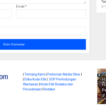
Te
Email
*
1
atan di Gunung
|
Tentang Kami
|
Pedoman Media Siber
|
Ha
|
Etika Kode Etik
|
SOP Perlindungan
, Ini
Literasi Jadi Bekal Utama
Ha
Wartawan
|
Kode Etik Redaksi dan
bnya
Perusahaan
|
Redaksi
Siswa di Era Digital
P
atambungnews
Garen
9 Juni 2026