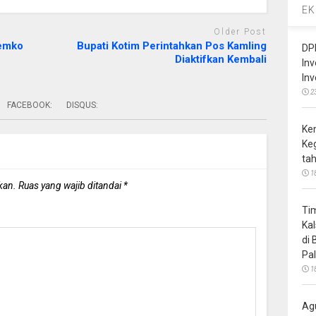
EK
Older Post
Pemko
Bupati Kotim Perintahkan Pos Kamling
DP
Diaktifkan Kembali
In
In
2
FACEBOOK:
DISQUS:
Ke
Ke
ta
1
kan.
Ruas yang wajib ditandai
*
Ti
Ka
di
Pa
1
Ag