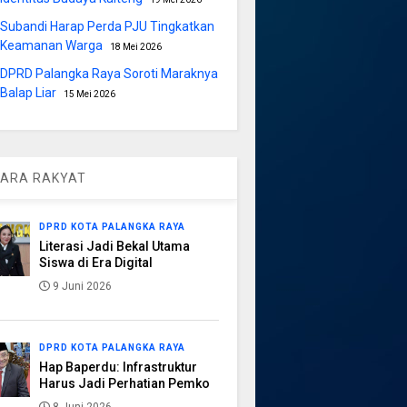
Subandi Harap Perda PJU Tingkatkan
Keamanan Warga
18 Mei 2026
DPRD Palangka Raya Soroti Maraknya
Balap Liar
15 Mei 2026
ARA RAKYAT
DPRD KOTA PALANGKA RAYA
Literasi Jadi Bekal Utama
Siswa di Era Digital
9 Juni 2026
DPRD KOTA PALANGKA RAYA
Hap Baperdu: Infrastruktur
Harus Jadi Perhatian Pemko