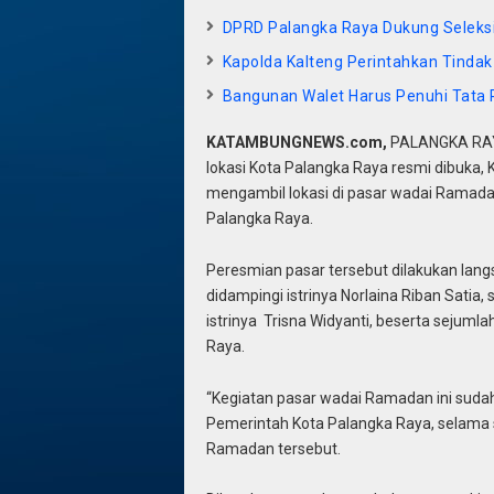
DPRD Palangka Raya Dukung Seleksi
Kapolda Kalteng Perintahkan Tindak
Bangunan Walet Harus Penuhi Tata
KATAMBUNGNEWS.com,
PALANGKA RAYA
lokasi Kota Palangka Raya resmi dibuka,
mengambil lokasi di pasar wadai Ramada
Palangka Raya.
Peresmian pasar tersebut dilakukan lang
didampingi istrinya Norlaina Riban Satia,
istrinya Trisna Widyanti, beserta sejuml
Raya.
“Kegiatan pasar wadai Ramadan ini sudah
Pemerintah Kota Palangka Raya, selama
Ramadan tersebut.