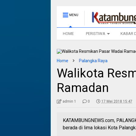
MENU
HOME
PERISTIWA
KABAR 
Home
Palangka Raya
Walikota Resm
Ramadan
admin 1
0
17 Mei 2018 15:47
KATAMBUNGNEWS.com, PALANGKA R
berada di lima lokasi Kota Palan