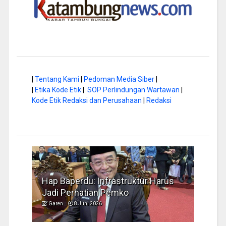
|
Tentang Kami
|
Pedoman Media Siber
|
|
Etika Kode Etik
|
SOP Perlindungan Wartawan
|
Kode Etik Redaksi dan Perusahaan
|
Redaksi
a di
Hap Baperdu: Infrastruktur Harus
Musi
Jadi Perhatian Pemko
Peng
Garen
8 Juni 2026
Garen