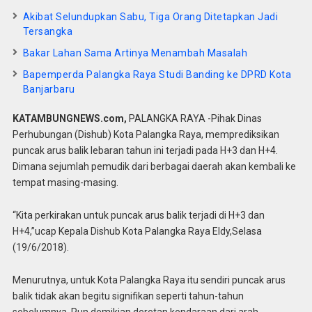
Akibat Selundupkan Sabu, Tiga Orang Ditetapkan Jadi
Tersangka
Bakar Lahan Sama Artinya Menambah Masalah
Bapemperda Palangka Raya Studi Banding ke DPRD Kota
Banjarbaru
KATAMBUNGNEWS.com,
PALANGKA RAYA -Pihak Dinas
Perhubungan (Dishub) Kota Palangka Raya, memprediksikan
puncak arus balik lebaran tahun ini terjadi pada H+3 dan H+4.
Dimana sejumlah pemudik dari berbagai daerah akan kembali ke
tempat masing-masing.
“Kita perkirakan untuk puncak arus balik terjadi di H+3 dan
H+4,”ucap Kepala Dishub Kota Palangka Raya Eldy,Selasa
(19/6/2018).
Menurutnya, untuk Kota Palangka Raya itu sendiri puncak arus
balik tidak akan begitu signifikan seperti tahun-tahun
sebelumnya. Pun demikian deretan kendaraan dari arah