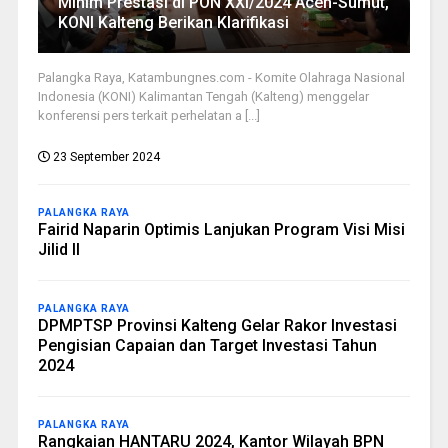
Minim Prestasi di PON XXI/2024 Aceh-Sumut,
KONI Kalteng Berikan Klarifikasi
Palangka Raya, Katambungnes.com - Komite Olahraga Nasional
Indonesia (KONI) Kalimantan Tengah (Kalteng) menggelar
konferensi pers terkait perhelatan a [...]
23 September 2024
PALANGKA RAYA
Fairid Naparin Optimis Lanjukan Program Visi Misi
Jilid II
PALANGKA RAYA
DPMPTSP Provinsi Kalteng Gelar Rakor Investasi
Pengisian Capaian dan Target Investasi Tahun
2024
PALANGKA RAYA
Rangkaian HANTARU 2024, Kantor Wilayah BPN