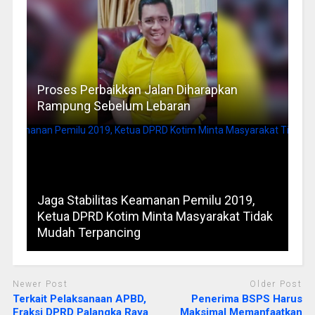
Proses Perbaikkan Jalan Diharapkan
Rampung Sebelum Lebaran
Jaga Stabilitas Keamanan Pemilu 2019,
Ketua DPRD Kotim Minta Masyarakat Tidak
Mudah Terpancing
Newer Post
Older Post
Terkait Pelaksanaan APBD,
Penerima BSPS Harus
Fraksi DPRD Palangka Raya
Maksimal Memanfaatkan