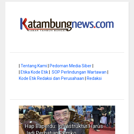
|
Tentang Kami
|
Pedoman Media Siber
|
|
Etika Kode Etik
|
SOP Perlindungan Wartawan
|
Kode Etik Redaksi dan Perusahaan
|
Redaksi
a di
Hap Baperdu: Infrastruktur Harus
Musi
Jadi Perhatian Pemko
Peng