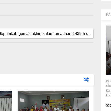
PA
Pal
Ola
Kal
kon