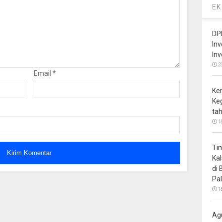
EK
DP
In
In
2
Email
*
Ke
Ke
ta
1
Ti
Ka
di
Pa
1
Ag