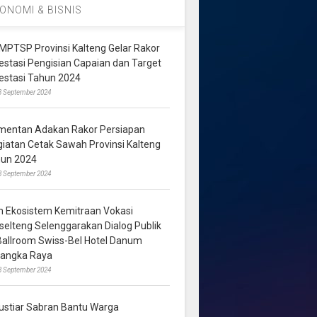
ONOMI & BISNIS
MPTSP Provinsi Kalteng Gelar Rakor
vestasi Pengisian Capaian dan Target
vestasi Tahun 2024
3 September 2024
mentan Adakan Rakor Persiapan
giatan Cetak Sawah Provinsi Kalteng
hun 2024
8 September 2024
m Ekosistem Kemitraan Vokasi
lselteng Selenggarakan Dialog Publik
 Ballroom Swiss-Bel Hotel Danum
langka Raya
8 September 2024
ustiar Sabran Bantu Warga