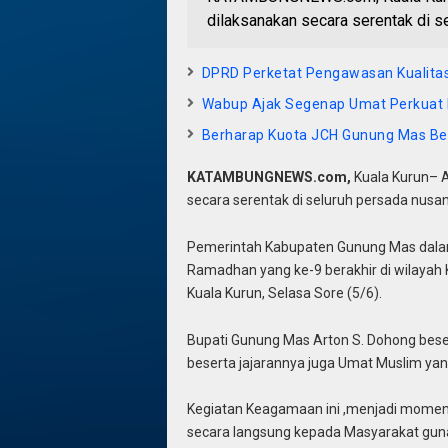
dilaksanakan secara serentak di s
DPRD Perketat Pengawasan Kualita
Wabup Ajak Segenap Umat Perkuat
Berharap Kuota JCH Gunung Mas B
KATAMBUNGNEWS.com,
Kuala Kurun– 
secara serentak di seluruh persada nus
Pemerintah Kabupaten Gunung Mas dalam
Ramadhan yang ke-9 berakhir di wilayah 
Kuala Kurun, Selasa Sore (5/6).
Bupati Gunung Mas Arton S. Dohong bese
beserta jajarannya juga Umat Muslim yang
Kegiatan Keagamaan ini ,menjadi momen
secara langsung kepada Masyarakat guna 