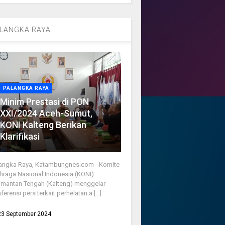
LANGKA RAYA
PALANGKA RAYA
Minim Prestasi di PON
XXI/2024 Aceh-Sumut,
KONI Kalteng Berikan
Klarifikasi
angka Raya, Katambungnes.com - Komite
hraga Nasional Indonesia (KONI)
imantan Tengah (Kalteng) menggelar
ferensi pers terkait perhelatan a [...]
23 September 2024