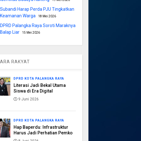
Subandi Harap Perda PJU Tingkatkan
Keamanan Warga
18 Mei 2026
DPRD Palangka Raya Soroti Maraknya
Balap Liar
15 Mei 2026
ARA RAKYAT
DPRD KOTA PALANGKA RAYA
Literasi Jadi Bekal Utama
Siswa di Era Digital
9 Juni 2026
DPRD KOTA PALANGKA RAYA
Hap Baperdu: Infrastruktur
Harus Jadi Perhatian Pemko