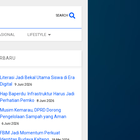
SEARCH
ASIONAL
LIFESTYLE
ERBARU
Literasi Jadi Bekal Utama Siswa di Era
Digital
9 Juni 2026
Hap Baperdu: Infrastruktur Harus Jadi
Perhatian Pemko
8 Juni 2026
Musim Kemarau, DPRD Dorong
Pengelolaan Sampah yang Aman
6 Juni 2026
FBIM Jadi Momentum Perkuat
Identitas Budaya Kalteng
19 Mei 2026