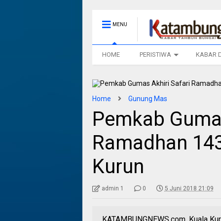
MENU
HOME
PERISTIWA
KABAR 
Home
Gunung Mas
Pemkab Gumas 
Ramadhan 143
Kurun
admin 1
0
5 Juni 2018 21:09
KATAMBUNGNEWS.com, Kuala Kurun