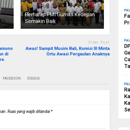
PA
Berharap PMI Gumas Kedepan
Fa
Semakin Baik
Pr
PA
Older Post
DP
ramono
Awas! Sampit Musim Bali, Komisi III Minta
Ge
n di
Ortu Awasi Pergaulan Anaknya
Ca
ore.
Ta
FACEBOOK:
DISQUS:
PA
Ra
Ka
Ka
Se
kan.
Ruas yang wajib ditandai
*