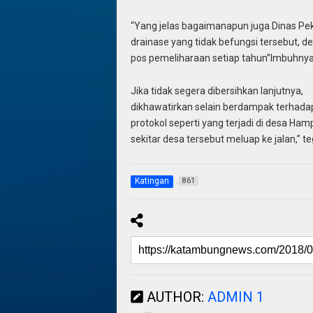
“Yang jelas bagaimanapun juga Dinas P
drainase yang tidak befungsi tersebut, 
pos pemeliharaan setiap tahun”Imbuhnya
Jika tidak segera dibersihkan lanjutnya,
dikhawatirkan selain berdampak terhadap
protokol seperti yang terjadi di desa Hamp
sekitar desa tersebut meluap ke jalan,” te
Katingan
861
AUTHOR:
ADMIN 1