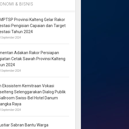
ONOMI & BISNIS
MPTSP Provinsi Kalteng Gelar Rakor
vestasi Pengisian Capaian dan Target
vestasi Tahun 2024
3 September 2024
mentan Adakan Rakor Persiapan
giatan Cetak Sawah Provinsi Kalteng
hun 2024
8 September 2024
m Ekosistem Kemitraan Vokasi
lselteng Selenggarakan Dialog Publik
 Ballroom Swiss-Bel Hotel Danum
langka Raya
8 September 2024
ustiar Sabran Bantu Warga