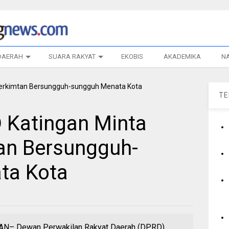
DAERAH
SUARA RAKYAT
EKOBIS
AKADEMIKA
N
T
 Katingan Minta
an Bersungguh-
ta Kota
 Dewan Perwakilan Rakyat Daerah (DPRD)