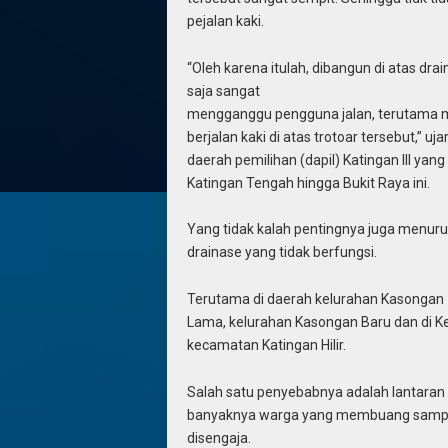
pejalan kaki.
“Oleh karena itulah, dibangun di atas drain
saja sangat
mengganggu pengguna jalan, terutama
berjalan kaki di atas trotoar tersebut,” u
daerah pemilihan (dapil) Katingan III yan
Katingan Tengah hingga Bukit Raya ini.
Yang tidak kalah pentingnya juga menur
drainase yang tidak berfungsi.
Terutama di daerah kelurahan Kasongan
Lama, kelurahan Kasongan Baru dan di K
kecamatan Katingan Hilir.
Salah satu penyebabnya adalah lantaran
banyaknya warga yang membuang sampah
disengaja.