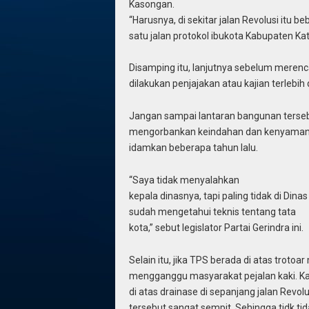
Kasongan.
“Harusnya, di sekitar jalan Revolusi itu
satu jalan protokol ibukota Kabupaten Kat
Disamping itu, lanjutnya sebelum mere
dilakukan penjajakan atau kajian terlebih 
Jangan sampai lantaran bangunan terse
mengorbankan keindahan dan kenyamanan
idamkan beberapa tahun lalu.
“Saya tidak menyalahkan
kepala dinasnya, tapi paling tidak di Dina
sudah mengetahui teknis tentang tata
kota,” sebut legislator Partai Gerindra ini.
Selain itu, jika TPS berada di atas troto
mengganggu masyarakat pejalan kaki. Ka
di atas drainase di sepanjang jalan Revolu
tersebut sangat sempit. Sehingga tidk tid