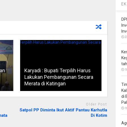
EK
DP
In
In
2
Ke
Ke
ta
kan
Karyadi : Bupati Terpilih Harus
1
Lakukan Pembangunan Secara
Merata di Katingan
Ti
Ka
di
Pa
Older Post
1
Satpol PP Diminta Ikut Aktif Pantau Karhutla
nata
Di Kotim
Ag