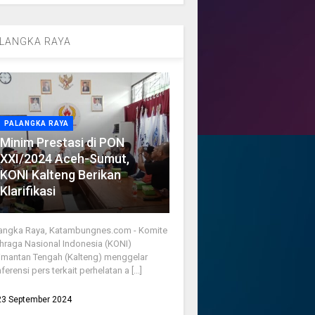
LANGKA RAYA
PALANGKA RAYA
Minim Prestasi di PON
XXI/2024 Aceh-Sumut,
KONI Kalteng Berikan
Klarifikasi
angka Raya, Katambungnes.com - Komite
hraga Nasional Indonesia (KONI)
imantan Tengah (Kalteng) menggelar
ferensi pers terkait perhelatan a [...]
23 September 2024