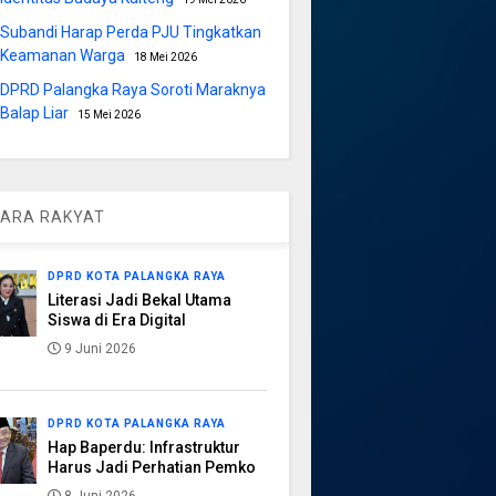
Subandi Harap Perda PJU Tingkatkan
Keamanan Warga
18 Mei 2026
DPRD Palangka Raya Soroti Maraknya
Balap Liar
15 Mei 2026
ARA RAKYAT
DPRD KOTA PALANGKA RAYA
Literasi Jadi Bekal Utama
Siswa di Era Digital
9 Juni 2026
DPRD KOTA PALANGKA RAYA
Hap Baperdu: Infrastruktur
Harus Jadi Perhatian Pemko