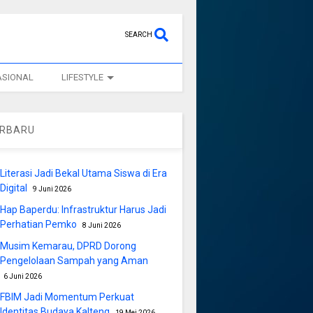
SEARCH
ASIONAL
LIFESTYLE
ERBARU
Literasi Jadi Bekal Utama Siswa di Era
Digital
9 Juni 2026
Hap Baperdu: Infrastruktur Harus Jadi
Perhatian Pemko
8 Juni 2026
Musim Kemarau, DPRD Dorong
Pengelolaan Sampah yang Aman
6 Juni 2026
FBIM Jadi Momentum Perkuat
Identitas Budaya Kalteng
19 Mei 2026