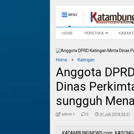
MENU
HOME
PERISTIWA
KABAR 
Home
Katingan
Anggota DPRD
Dinas Perkimt
sungguh Mena
admin 1
0
31 Juli 2018 03:21
KATAMBUNGNEWS.com, KASONGAN–