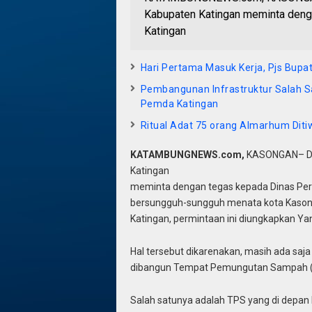
Kabupaten Katingan meminta deng
Katingan
Hari Pertama Masuk Kerja, Pjs Bupa
Pembangunan Infrastruktur Salah Sat
Pemda Katingan
Ritual Adat 75 orang Almarhum Dit
KATAMBUNGNEWS.com,
KASONGAN– De
Katingan
meminta dengan tegas kepada Dinas Per
bersungguh-sungguh menata kota Kason
Katingan, permintaan ini diungkapkan Ya
Hal tersebut dikarenakan, masih ada saja
dibangun Tempat Pemungutan Sampah (T
Salah satunya adalah TPS yang di depan 