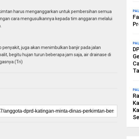
ekimtan harus menganggarkan untuk pembersihan semua
PA
Fa
dengan cara mengusulkannya kepada tim anggaran melalui
Pr
.
PA
 penyakit, juga akan menimbulkan banjir pada jalan
DP
alit, begitu hujan turun beberapa jam saja, air drainase di
Ge
gasnya.(Tri)
Ca
Ta
PA
Ra
Ka
Ka
Se