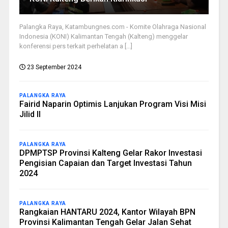
Palangka Raya, Katambungnes.com - Komite Olahraga Nasional
Indonesia (KONI) Kalimantan Tengah (Kalteng) menggelar
konferensi pers terkait perhelatan a [...]
23 September 2024
PALANGKA RAYA
Fairid Naparin Optimis Lanjukan Program Visi Misi
Jilid II
PALANGKA RAYA
DPMPTSP Provinsi Kalteng Gelar Rakor Investasi
Pengisian Capaian dan Target Investasi Tahun
2024
PALANGKA RAYA
Rangkaian HANTARU 2024, Kantor Wilayah BPN
Provinsi Kalimantan Tengah Gelar Jalan Sehat