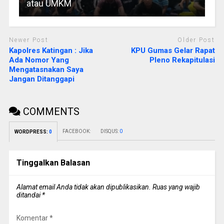
atau UMKM
Newer Post
Older Post
Kapolres Katingan : Jika
KPU Gumas Gelar Rapat
Ada Nomor Yang
Pleno Rekapitulasi
Mengatasnakan Saya
Jangan Ditanggapi
COMMENTS
FACEBOOK:
DISQUS:
0
WORDPRESS:
0
Tinggalkan Balasan
Alamat email Anda tidak akan dipublikasikan.
Ruas yang wajib
ditandai
*
Komentar
*