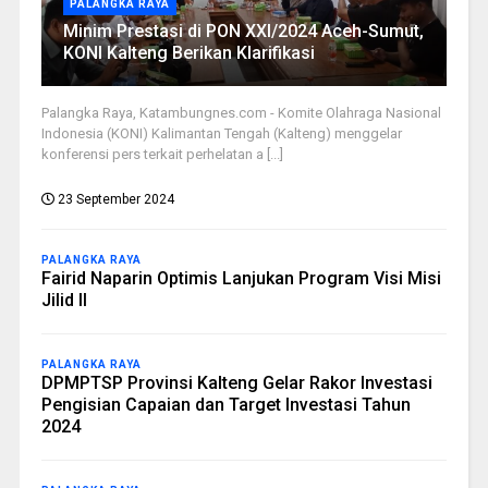
PALANGKA RAYA
Minim Prestasi di PON XXI/2024 Aceh-Sumut,
KONI Kalteng Berikan Klarifikasi
Palangka Raya, Katambungnes.com - Komite Olahraga Nasional
Indonesia (KONI) Kalimantan Tengah (Kalteng) menggelar
konferensi pers terkait perhelatan a [...]
23 September 2024
PALANGKA RAYA
Fairid Naparin Optimis Lanjukan Program Visi Misi
Jilid II
PALANGKA RAYA
DPMPTSP Provinsi Kalteng Gelar Rakor Investasi
Pengisian Capaian dan Target Investasi Tahun
2024