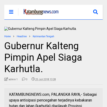
Home
Headline
Kalimantan Tengah
Gubernur Kalteng
Pimpin Apel Siaga
Karhutla.
admin 1
0
25 Juli 2018 13:28
KATAMBUNGNEWS.com, PALANGKA RAYA,- Sebagai
upaya antisipasi pencegahan terjadinya kebakaran
hutan dan lahan (karhutla) diwilayah Provinsi