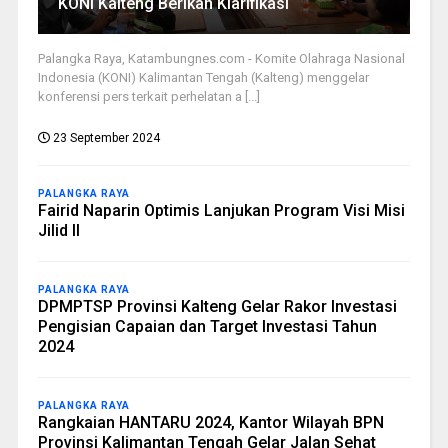
KONI Kalteng Berikan Klarifikasi
Palangka Raya, Katambungnes.com - Komite Olahraga Nasional
Indonesia (KONI) Kalimantan Tengah (Kalteng) menggelar
konferensi pers terkait perhelatan a [...]
23 September 2024
PALANGKA RAYA
Fairid Naparin Optimis Lanjukan Program Visi Misi
Jilid II
PALANGKA RAYA
DPMPTSP Provinsi Kalteng Gelar Rakor Investasi
Pengisian Capaian dan Target Investasi Tahun
2024
PALANGKA RAYA
Rangkaian HANTARU 2024, Kantor Wilayah BPN
Provinsi Kalimantan Tengah Gelar Jalan Sehat