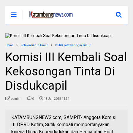
Home
Kotawaringin Timur
DPRD Kotawaringin Timur
Komisi III Kembali Soal
Kekosongan Tinta Di
Disdukcapil
admin 1
0
18 Juli 2018 14:34
KATAMBUNGNEWS.com, SAMPIT- Anggota Komisi
III DPRD Kotim, Sutik kembali mempertanyakan
kinerja Dinas Kependudukan dan Pencatatan Sipil