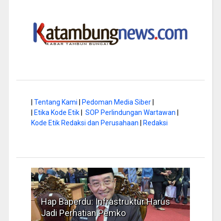
|
Tentang Kami
|
Pedoman Media Siber
|
|
Etika Kode Etik
|
SOP Perlindungan Wartawan
|
Kode Etik Redaksi dan Perusahaan
|
Redaksi
a di
Hap Baperdu: Infrastruktur Harus
Musi
Jadi Perhatian Pemko
Peng