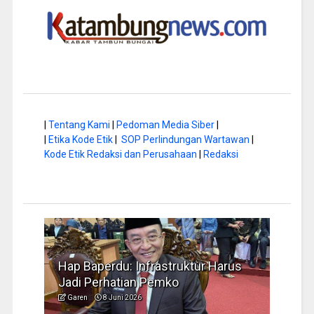
|
Tentang Kami
|
Pedoman Media Siber
|
|
Etika Kode Etik
|
SOP Perlindungan Wartawan
|
Kode Etik Redaksi dan Perusahaan
|
Redaksi
a di
Hap Baperdu: Infrastruktur Harus
Musi
Jadi Perhatian Pemko
Peng
Garen
8 Juni 2026
Garen