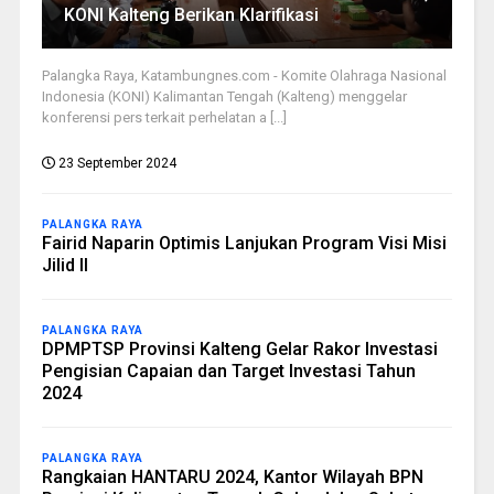
KONI Kalteng Berikan Klarifikasi
Palangka Raya, Katambungnes.com - Komite Olahraga Nasional
Indonesia (KONI) Kalimantan Tengah (Kalteng) menggelar
konferensi pers terkait perhelatan a [...]
23 September 2024
PALANGKA RAYA
Fairid Naparin Optimis Lanjukan Program Visi Misi
Jilid II
PALANGKA RAYA
DPMPTSP Provinsi Kalteng Gelar Rakor Investasi
Pengisian Capaian dan Target Investasi Tahun
2024
PALANGKA RAYA
Rangkaian HANTARU 2024, Kantor Wilayah BPN