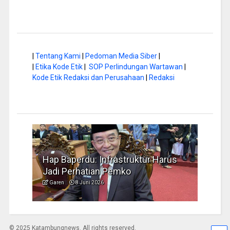
|
Tentang Kami
|
Pedoman Media Siber
|
|
Etika Kode Etik
|
SOP Perlindungan Wartawan
|
Kode Etik Redaksi dan Perusahaan
|
Redaksi
a di
Hap Baperdu: Infrastruktur Harus
Musi
Jadi Perhatian Pemko
Peng
Garen
8 Juni 2026
Garen
© 2025 Katambungnews. All rights reserved.