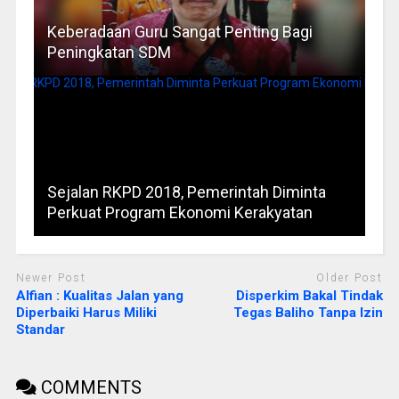
Keberadaan Guru Sangat Penting Bagi
Peningkatan SDM
Sejalan RKPD 2018, Pemerintah Diminta
Perkuat Program Ekonomi Kerakyatan
Newer Post
Older Post
Alfian : Kualitas Jalan yang
Disperkim Bakal Tindak
Diperbaiki Harus Miliki
Tegas Baliho Tanpa Izin
Standar
COMMENTS