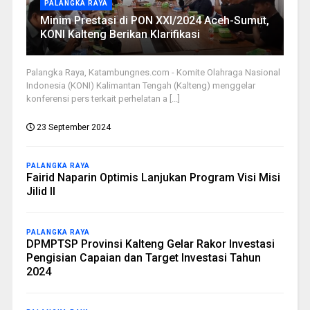
PALANGKA RAYA
Minim Prestasi di PON XXI/2024 Aceh-Sumut,
KONI Kalteng Berikan Klarifikasi
Palangka Raya, Katambungnes.com - Komite Olahraga Nasional
Indonesia (KONI) Kalimantan Tengah (Kalteng) menggelar
konferensi pers terkait perhelatan a [...]
23 September 2024
PALANGKA RAYA
Fairid Naparin Optimis Lanjukan Program Visi Misi
Jilid II
PALANGKA RAYA
DPMPTSP Provinsi Kalteng Gelar Rakor Investasi
Pengisian Capaian dan Target Investasi Tahun
2024