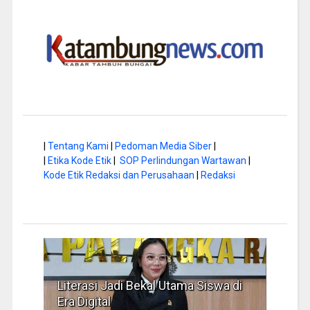
|
Tentang Kami
|
Pedoman Media Siber
|
|
Etika Kode Etik
|
SOP Perlindungan Wartawan
|
Kode Etik Redaksi dan Perusahaan
|
Redaksi
Literasi Jadi Bekal Utama Siswa di
Hap B
Era Digital
Jadi