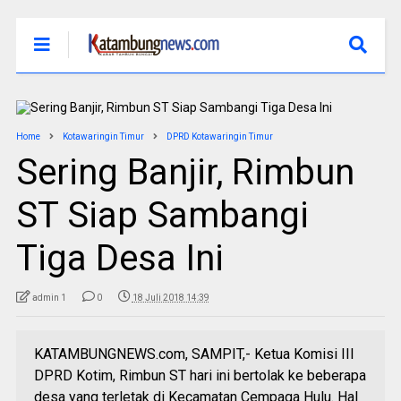
Home
Kotawaringin Timur
DPRD Kotawaringin Timur
Sering Banjir, Rimbun
ST Siap Sambangi
Tiga Desa Ini
admin 1
0
18 Juli 2018 14:39
KATAMBUNGNEWS.com, SAMPIT,- Ketua Komisi III
DPRD Kotim, Rimbun ST hari ini bertolak ke beberapa
desa yang terletak di Kecamatan Cempaga Hulu. Hal