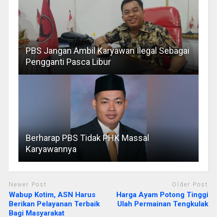
PBS Jangan Ambil Karyawan Ilegal Sebagai
Pengganti Pasca Libur
Berharap PBS Tidak PHK Massal
Karyawannya
Newer Post
Older Post
Wabup Kotim, ASN Harus
Harga Ayam Potong Tinggi
Berikan Pelayanan Terbaik
Ulah Permainan Tengkulak
Bagi Masyarakat