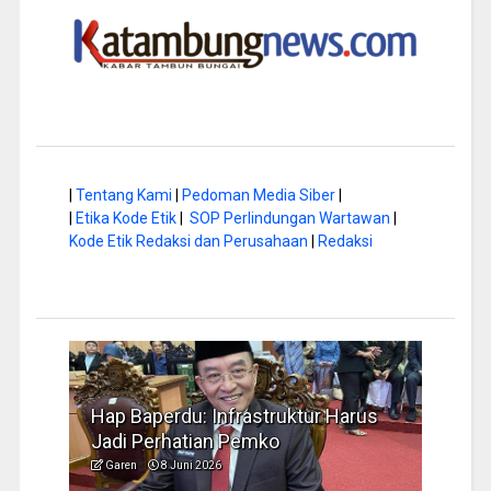
|
Tentang Kami
|
Pedoman Media Siber
|
|
Etika Kode Etik
|
SOP Perlindungan Wartawan
|
Kode Etik Redaksi dan Perusahaan
|
Redaksi
a di
Hap Baperdu: Infrastruktur Harus
Musi
Jadi Perhatian Pemko
Peng
Garen
8 Juni 2026
Garen