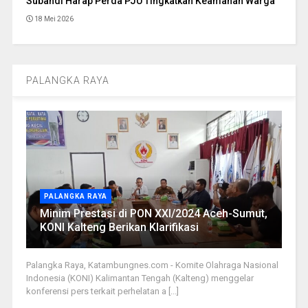
Subandi Harap Perda PJU Tingkatkan Keamanan Warga
18 Mei 2026
PALANGKA RAYA
PALANGKA RAYA
Minim Prestasi di PON XXI/2024 Aceh-Sumut,
KONI Kalteng Berikan Klarifikasi
Palangka Raya, Katambungnes.com - Komite Olahraga Nasional
Indonesia (KONI) Kalimantan Tengah (Kalteng) menggelar
konferensi pers terkait perhelatan a [...]