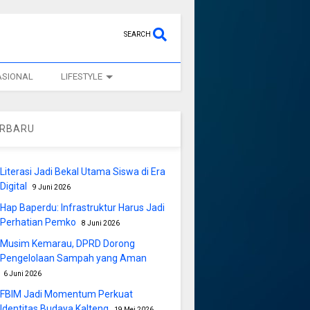
SEARCH
ASIONAL
LIFESTYLE
ERBARU
Literasi Jadi Bekal Utama Siswa di Era
Digital
9 Juni 2026
Hap Baperdu: Infrastruktur Harus Jadi
Perhatian Pemko
8 Juni 2026
Musim Kemarau, DPRD Dorong
Pengelolaan Sampah yang Aman
6 Juni 2026
FBIM Jadi Momentum Perkuat
Identitas Budaya Kalteng
19 Mei 2026