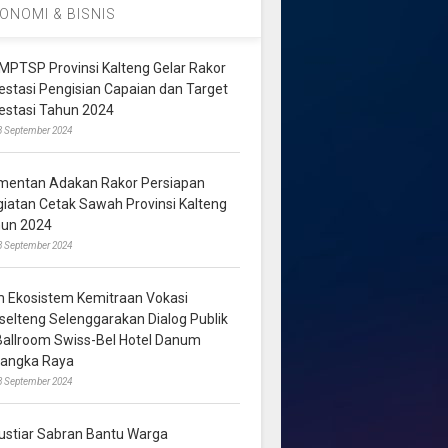
ONOMI & BISNIS
MPTSP Provinsi Kalteng Gelar Rakor
vestasi Pengisian Capaian dan Target
vestasi Tahun 2024
3 September 2024
mentan Adakan Rakor Persiapan
giatan Cetak Sawah Provinsi Kalteng
hun 2024
8 September 2024
m Ekosistem Kemitraan Vokasi
lselteng Selenggarakan Dialog Publik
 Ballroom Swiss-Bel Hotel Danum
langka Raya
8 September 2024
ustiar Sabran Bantu Warga