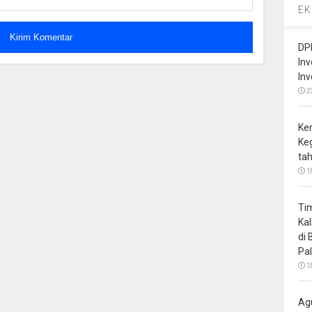
EK
DP
In
In
2
Ke
Ke
ta
1
Ti
Ka
di
Pa
1
Ag