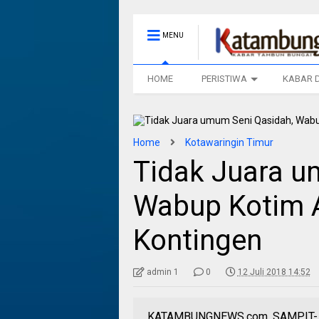
MENU
HOME
PERISTIWA
KABAR 
Home
Kotawaringin Timur
Tidak Juara u
Wabup Kotim 
Kontingen
admin 1
0
12 Juli 2018 14:52
KATAMBUNGNEWS.com, SAMPIT- Me