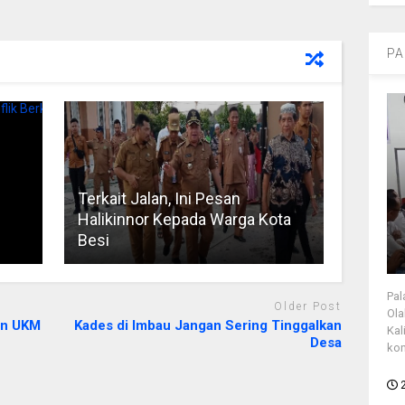
PA
Terkait Jalan, Ini Pesan
Halikinnor Kepada Warga Kota
Besi
Pal
Older Post
Ola
an UKM
Kades di Imbau Jangan Sering Tinggalkan
Kal
Desa
kon