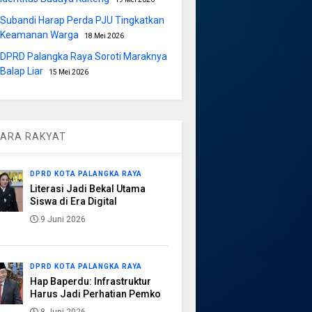
Subandi Harap Perda PJU Tingkatkan
Keamanan Warga
18 Mei 2026
DPRD Palangka Raya Soroti Maraknya
Balap Liar
15 Mei 2026
ARA RAKYAT
DPRD KOTA PALANGKA RAYA
Literasi Jadi Bekal Utama
Siswa di Era Digital
9 Juni 2026
DPRD KOTA PALANGKA RAYA
Hap Baperdu: Infrastruktur
Harus Jadi Perhatian Pemko