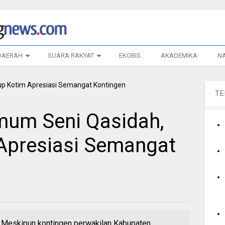
DAERAH
SUARA RAKYAT
EKOBIS
AKADEMIKA
N
T
mum Seni Qasidah,
Apresiasi Semangat
skipun kontingen perwakilan Kabupaten