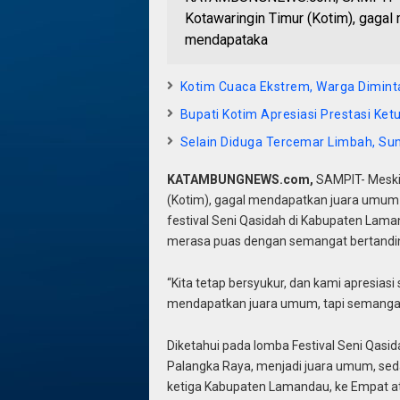
Kotawaringin Timur (Kotim), gaga
mendapataka
Kotim Cuaca Ekstrem, Warga Dimin
Bupati Kotim Apresiasi Prestasi Ke
Selain Diduga Tercemar Limbah, Su
KATAMBUNGNEWS.com,
SAMPIT- Meski
(Kotim), gagal mendapatkan juara umum
festival Seni Qasidah di Kabupaten Laman
merasa puas dengan semangat bertanding
“Kita tetap bersyukur, dan kami apresiasi
mendapatkan juara umum, tapi semangat k
Diketahui pada lomba Festival Seni Qasida
Palangka Raya, menjadi juara umum, seda
ketiga Kabupaten Lamandau, ke Empat at