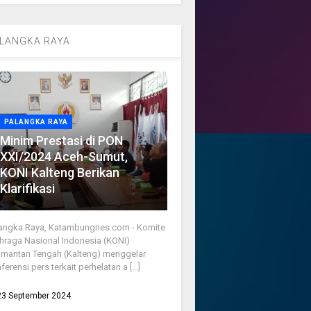
LANGKA RAYA
PALANGKA RAYA
Minim Prestasi di PON
XXI/2024 Aceh-Sumut,
KONI Kalteng Berikan
Klarifikasi
angka Raya, Katambungnes.com - Komite
hraga Nasional Indonesia (KONI)
imantan Tengah (Kalteng) menggelar
ferensi pers terkait perhelatan a [...]
23 September 2024