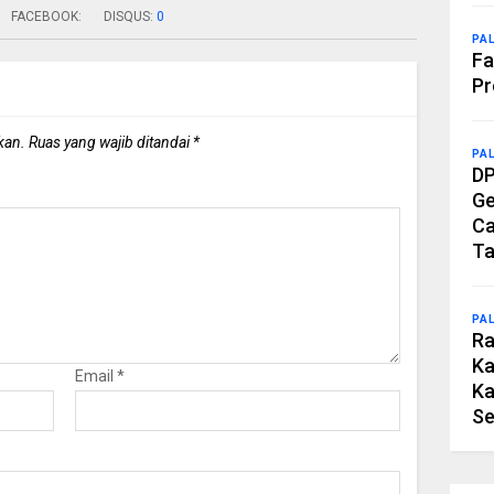
FACEBOOK:
DISQUS:
0
PA
Fa
Pr
kan.
Ruas yang wajib ditandai
*
PA
DP
Ge
Ca
Ta
PA
Ra
Ka
Email
*
Ka
Se