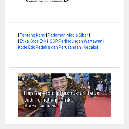
|
Tentang Kami
|
Pedoman Media Siber
|
|
Etika Kode Etik
|
SOP Perlindungan Wartawan
|
Kode Etik Redaksi dan Perusahaan
|
Redaksi
a di
Hap Baperdu: Infrastruktur Harus
Musi
Jadi Perhatian Pemko
Peng
Garen
8 Juni 2026
Garen