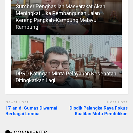
Sumber Penghasilan Masyarakat Akan
Meningkat Jika Pembangunan Jalan
Kereng Pangkah-Kampung Melayu
Rampung
DPRD Katingan Minta Pelayanan Kesehatan
Ditingkatkan Lagi
Newer Post
Older Post
17-an di Gumas Diwarnai
Disdik Palangka Raya Fokus
Berbagai Lomba
Kualitas Mutu Pendidikan