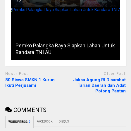
Pemko Palangka Raya Siapkan Lahan Untuk
Bandara TNI AU
Newer Post
Older Post
80 Siswa SMKN 1 Kurun
Jaksa Agung RI Disambut
Ikuti Perjusami
Tarian Daerah dan Adat
Potong Pantan
COMMENTS
FACEBOOK:
DISQUS:
WORDPRESS:
0