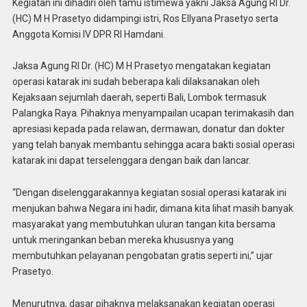
Kegiatan ini dihadiri oleh tamu istimewa yakni Jaksa Agung RI Dr.
(HC) M H Prasetyo didampingi istri, Ros Ellyana Prasetyo serta
Anggota Komisi IV DPR RI Hamdani.
Jaksa Agung RI Dr. (HC) M H Prasetyo mengatakan kegiatan
operasi katarak ini sudah beberapa kali dilaksanakan oleh
Kejaksaan sejumlah daerah, seperti Bali, Lombok termasuk
Palangka Raya. Pihaknya menyampailan ucapan terimakasih dan
apresiasi kepada pada relawan, dermawan, donatur dan dokter
yang telah banyak membantu sehingga acara bakti sosial operasi
katarak ini dapat terselenggara dengan baik dan lancar.
“Dengan diselenggarakannya kegiatan sosial operasi katarak ini
menjukan bahwa Negara ini hadir, dimana kita lihat masih banyak
masyarakat yang membutuhkan uluran tangan kita bersama
untuk meringankan beban mereka khususnya yang
membutuhkan pelayanan pengobatan gratis seperti ini,” ujar
Prasetyo.
Menurutnya, dasar pihaknya melaksanakan kegiatan operasi