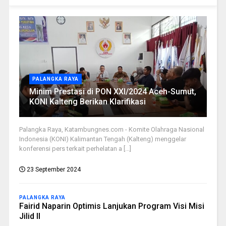
PALANGKA RAYA
Minim Prestasi di PON XXI/2024 Aceh-Sumut,
KONI Kalteng Berikan Klarifikasi
Palangka Raya, Katambungnes.com - Komite Olahraga Nasional
Indonesia (KONI) Kalimantan Tengah (Kalteng) menggelar
konferensi pers terkait perhelatan a [...]
23 September 2024
PALANGKA RAYA
Fairid Naparin Optimis Lanjukan Program Visi Misi
Jilid II