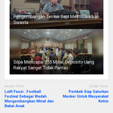
Pengembangan Ternak Sapi Mesti Libatkan
Swasta
Silpa Mencapai 355 Miliar, Deposito Uang
Rakyat Sangat Tidak Pantas
Newer Post
Older Post
Lutfi Fauzi : Football
Pemkab Siap Salurkan
Festival Sebagai Wadah
Masker Untuk Masyarakat
Mengembangkan Minat dan
Kotim
Bakat Anak