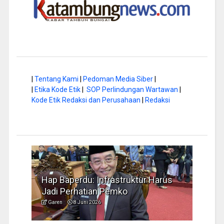
|
Tentang Kami
|
Pedoman Media Siber
|
|
Etika Kode Etik
|
SOP Perlindungan Wartawan
|
Kode Etik Redaksi dan Perusahaan
|
Redaksi
a di
Hap Baperdu: Infrastruktur Harus
Musi
Jadi Perhatian Pemko
Peng
Garen
8 Juni 2026
Garen