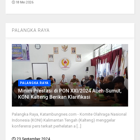
18 Mei 2026
PALANGKA RAYA
PALANGKA RAYA
Minim Prestasi di PON XXI/2024 Aceh-Sumut,
KONI Kalteng Berikan Klarifikasi
Palangka Raya, Katambungnes.com - Komite Olahraga Nasional
Indonesia (KONI) Kalimantan Tengah (Kalteng) menggelar
konferensi pers terkait perhelatan a [...]
23 September 2024