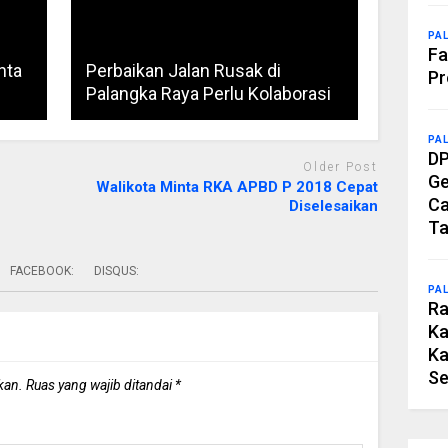
PA
Fa
nta
Perbaikan Jalan Rusak di
Pr
Palangka Raya Perlu Kolaborasi
PA
DP
Older Post
Ge
Walikota Minta RKA APBD P 2018 Cepat
Ca
Diselesaikan
Ta
FACEBOOK:
DISQUS:
PA
Ra
Ka
Ka
Se
kan.
Ruas yang wajib ditandai
*