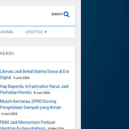
SEARCH
ASIONAL
LIFESTYLE
ERBARU
Literasi Jadi Bekal Utama Siswa di Era
Digital
9 Juni 2026
Hap Baperdu: Infrastruktur Harus Jadi
Perhatian Pemko
8 Juni 2026
Musim Kemarau, DPRD Dorong
Pengelolaan Sampah yang Aman
6 Juni 2026
FBIM Jadi Momentum Perkuat
Identitas Budaya Kalteng
19 Mei 2026