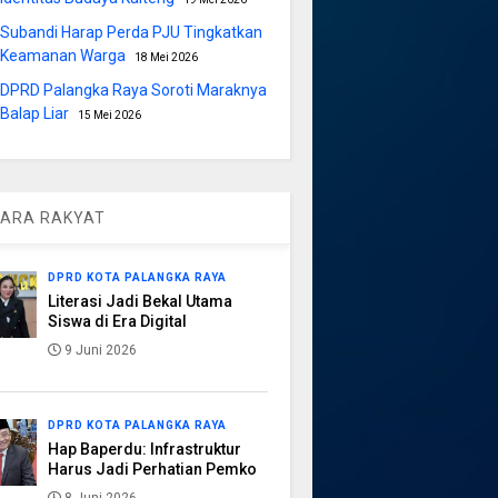
Subandi Harap Perda PJU Tingkatkan
Keamanan Warga
18 Mei 2026
DPRD Palangka Raya Soroti Maraknya
Balap Liar
15 Mei 2026
ARA RAKYAT
DPRD KOTA PALANGKA RAYA
Literasi Jadi Bekal Utama
Siswa di Era Digital
9 Juni 2026
DPRD KOTA PALANGKA RAYA
Hap Baperdu: Infrastruktur
Harus Jadi Perhatian Pemko