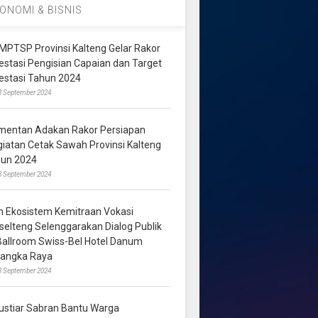
ONOMI & BISNIS
MPTSP Provinsi Kalteng Gelar Rakor
vestasi Pengisian Capaian dan Target
vestasi Tahun 2024
3 September 2024
mentan Adakan Rakor Persiapan
giatan Cetak Sawah Provinsi Kalteng
hun 2024
8 September 2024
m Ekosistem Kemitraan Vokasi
lselteng Selenggarakan Dialog Publik
 Ballroom Swiss-Bel Hotel Danum
langka Raya
8 September 2024
ustiar Sabran Bantu Warga