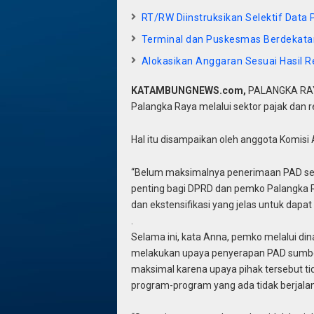
RT/RW Diinstruksikan Selektif Data
Terminal dan Puskesmas Berdekatan,
Alokasikan Anggaran Sesuai Hasil 
KATAMBUNGNEWS.com,
PALANGKA RAYA
Palangka Raya melalui sektor pajak dan r
Hal itu disampaikan oleh anggota Komisi
“Belum maksimalnya penerimaan PAD seba
penting bagi DPRD dan pemko Palangka Ray
dan ekstensifikasi yang jelas untuk dapa
.
Selama ini, kata Anna, pemko melalui di
melakukan upaya penyerapan PAD sumber
maksimal karena upaya pihak tersebut ti
program-program yang ada tidak berjalan