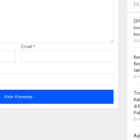
EK
DP
In
In
2
Email
*
Ke
Ke
ta
1
Ti
Ka
di
Pa
1
Ag