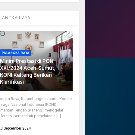
LANGKA RAYA
PALANGKA RAYA
Minim Prestasi di PON
XXI/2024 Aceh-Sumut,
KONI Kalteng Berikan
Klarifikasi
angka Raya, Katambungnes.com - Komite
hraga Nasional Indonesia (KONI)
imantan Tengah (Kalteng) menggelar
ferensi pers terkait perhelatan a [...]
23 September 2024