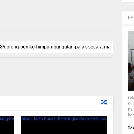
PA
Pal
Ola
Kal
kon