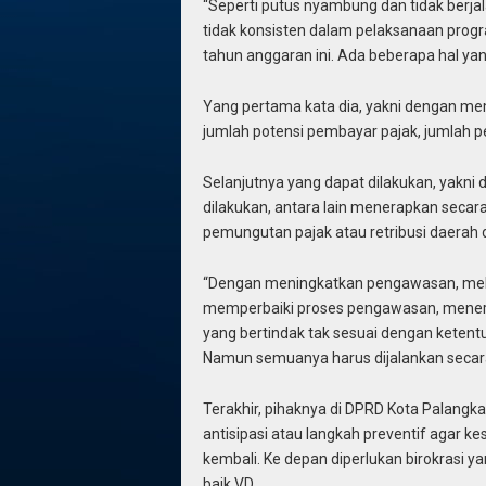
“Seperti putus nyambung dan tidak berja
tidak konsisten dalam pelaksanaan progra
tahun anggaran ini. Ada beberapa hal ya
Yang pertama kata dia, yakni dengan mem
jumlah potensi pembayar pajak, jumlah 
Selanjutnya yang dapat dilakukan, yak
dilakukan, antara lain menerapkan secar
pemungutan pajak atau retribusi daerah
“Dengan meningkatkan pengawasan, mela
memperbaiki proses pengawasan, menera
yang bertindak tak sesuai dengan ketent
Namun semuanya harus dijalankan secara
Terakhir, pihaknya di DPRD Kota Palan
antisipasi atau langkah preventif agar k
kembali. Ke depan diperlukan birokrasi 
baik.VD