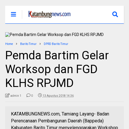
Home
Barito Timur
DPRD Barito Timur
Pemda Bartim Gelar
Worksop dan FGD
KLHS RPJMD
admin 1
0
13 Agustus 2018 14:36
KATAMBUNGNEWS.com, Tamiang Layang- Badan
Perencanaan Pembangunan Daerah (Bappeda)
Kabupaten Barito Timur menyelenggarakan Workshop