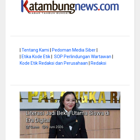
|
Tentang Kami
|
Pedoman Media Siber
|
|
Etika Kode Etik
|
SOP Perlindungan Wartawan
|
Kode Etik Redaksi dan Perusahaan
|
Redaksi
Literasi Jadi Bekal Utama Siswa di
Hap B
Era Digital
Jadi
Garen
9 Juni 2026
Garen