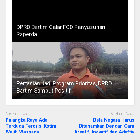
DPRD Bartim Gelar FGD Penyusunan
Raperda
Pertanian Jadi Program Prioritas, DPRD
Bartim Sambut Positif
Newer Post
Older Post
Palangka Raya Ada
Bela Negara Harus
Terduga Teroris ,Kotim
Ditanamkan Dengan Cara
Wajib Waspada
Kreatif, Inovatif dan Adaftiv