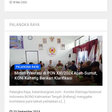
18 Mei 2026
PALANGKA RAYA
PALANGKA RAYA
Minim Prestasi di PON XXI/2024 Aceh-Sumut,
KONI Kalteng Berikan Klarifikasi
Palangka Raya, Katambungnes.com - Komite Olahraga Nasional
Indonesia (KONI) Kalimantan Tengah (Kalteng) menggelar
konferensi pers terkait perhelatan a [...]
23 September 2024