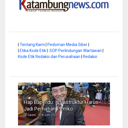
|
Tentang Kami
|
Pedoman Media Siber
|
|
Etika Kode Etik
|
SOP Perlindungan Wartawan
|
Kode Etik Redaksi dan Perusahaan
|
Redaksi
a di
Hap Baperdu: Infrastruktur Harus
Musi
Jadi Perhatian Pemko
Peng
Garen
8 Juni 2026
Garen