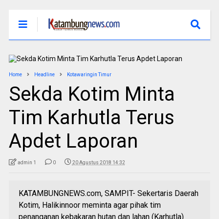
Home
Headline
Kotawaringin Timur
Sekda Kotim Minta
Tim Karhutla Terus
Apdet Laporan
admin 1
0
20 Agustus 2018 14:32
KATAMBUNGNEWS.com, SAMPIT- Sekertaris Daerah
Kotim, Halikinnoor meminta agar pihak tim
penanganan kebakaran hutan dan lahan (Karhutla)