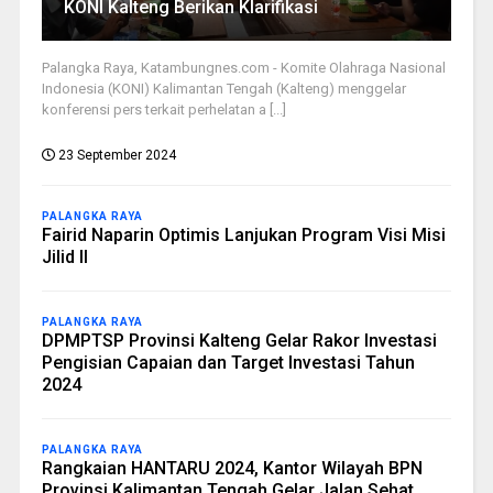
KONI Kalteng Berikan Klarifikasi
Palangka Raya, Katambungnes.com - Komite Olahraga Nasional
Indonesia (KONI) Kalimantan Tengah (Kalteng) menggelar
konferensi pers terkait perhelatan a [...]
23 September 2024
PALANGKA RAYA
Fairid Naparin Optimis Lanjukan Program Visi Misi
Jilid II
PALANGKA RAYA
DPMPTSP Provinsi Kalteng Gelar Rakor Investasi
Pengisian Capaian dan Target Investasi Tahun
2024
PALANGKA RAYA
Rangkaian HANTARU 2024, Kantor Wilayah BPN
Provinsi Kalimantan Tengah Gelar Jalan Sehat