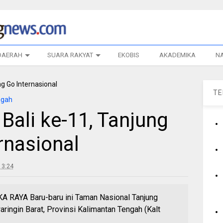
DAERAH
SUARA RAKYAT
EKOBIS
AKADEMIKA
N
T
ngah
Bali ke-11, Tanjung
rnasional
13:24
AYA Baru-baru ini Taman Nasional Tanjung
ringin Barat, Provinsi Kalimantan Tengah (Kalt