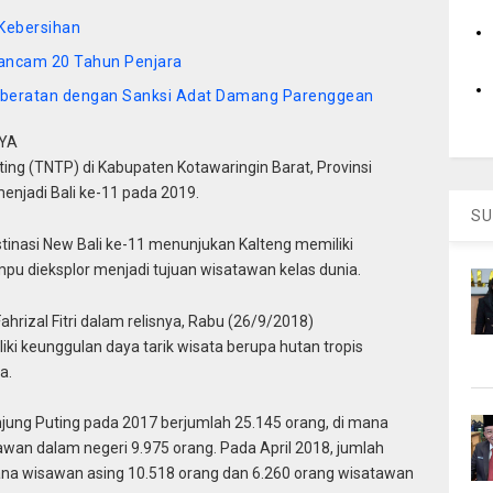
Kebersihan
rancam 20 Tahun Penjara
Keberatan dengan Sanksi Adat Damang Parenggean
YA
ing (TNTP) di Kabupaten Kotawaringin Barat, Provinsi
enjadi Bali ke-11 pada 2019.
SU
inasi New Bali ke-11 menunjukan Kalteng memiliki
pu dieksplor menjadi tujuan wisatawan kelas dunia.
ahrizal Fitri dalam relisnya, Rabu (26/9/2018)
i keunggulan daya tarik wisata berupa hutan tropis
a.
jung Puting pada 2017 berjumlah 25.145 orang, di mana
wan dalam negeri 9.975 orang. Pada April 2018, jumlah
na wisawan asing 10.518 orang dan 6.260 orang wisatawan