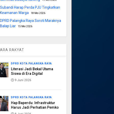
Subandi Harap Perda PJU Tingkatkan
Keamanan Warga
18 Mei 2026
DPRD Palangka Raya Soroti Maraknya
Balap Liar
15 Mei 2026
ARA RAKYAT
DPRD KOTA PALANGKA RAYA
Literasi Jadi Bekal Utama
Siswa di Era Digital
9 Juni 2026
DPRD KOTA PALANGKA RAYA
Hap Baperdu: Infrastruktur
Harus Jadi Perhatian Pemko