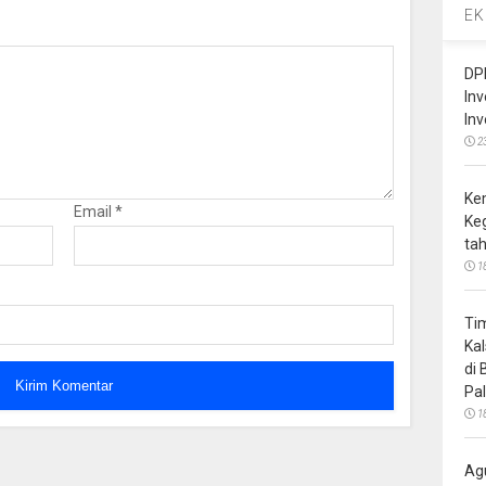
EK
DP
In
In
2
Ke
Email
*
Ke
ta
1
Ti
Ka
di
Pa
1
Ag