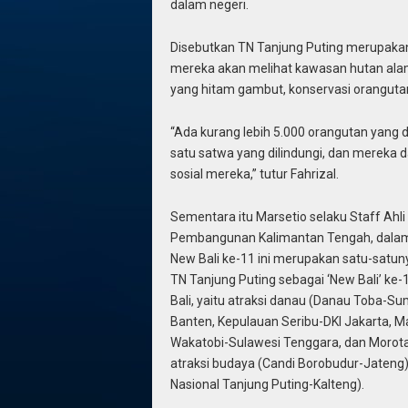
dalam negeri.
Disebutkan TN Tanjung Puting merupakan
mereka akan melihat kawasan hutan alam y
yang hitam gambut, konservasi orangutan
“Ada kurang lebih 5.000 orangutan yang di
satu satwa yang dilindungi, dan mereka
sosial mereka,” tutur Fahrizal.
Sementara itu Marsetio selaku Staff Ahl
Pembangunan Kalimantan Tengah, dalam 
New Bali ke-11 ini merupakan satu-satun
TN Tanjung Puting sebagai ‘New Bali’ ke-1
Bali, yaitu atraksi danau (Danau Toba-Sum
Banten, Kepulauan Seribu-DKI Jakarta,
Wakatobi-Sulawesi Tenggara, dan Morota
atraksi budaya (Candi Borobudur-Jateng)
Nasional Tanjung Puting-Kalteng).