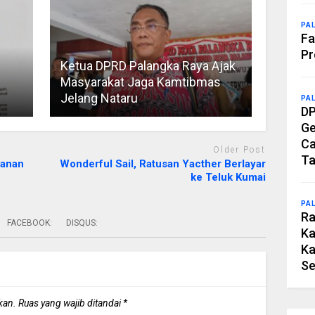
PA
Fa
Pr
Ketua DPRD Palangka Raya Ajak
Masyarakat Jaga Kamtibmas
Jelang Nataru
PA
DP
Ge
Ca
Older Post
Ta
yanan
Wonderful Sail, Ratusan Yacther Berlayar
ke Teluk Kumai
PA
Ra
FACEBOOK:
DISQUS:
Ka
Ka
Se
kan.
Ruas yang wajib ditandai
*