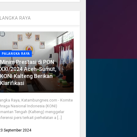
LANGKA RAYA
PALANGKA RAYA
Minim Prestasi di PON
XXI/2024 Aceh-Sumut,
KONI Kalteng Berikan
Klarifikasi
angka Raya, Katambungnes.com - Komite
hraga Nasional Indonesia (KONI)
imantan Tengah (Kalteng) menggelar
ferensi pers terkait perhelatan a [...]
23 September 2024