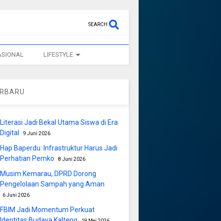
SEARCH
ASIONAL
LIFESTYLE
ERBARU
Literasi Jadi Bekal Utama Siswa di Era
Digital
9 Juni 2026
Hap Baperdu: Infrastruktur Harus Jadi
Perhatian Pemko
8 Juni 2026
Musim Kemarau, DPRD Dorong
Pengelolaan Sampah yang Aman
6 Juni 2026
FBIM Jadi Momentum Perkuat
Identitas Budaya Kalteng
19 Mei 2026