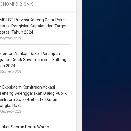
ONOMI & BISNIS
MPTSP Provinsi Kalteng Gelar Rakor
vestasi Pengisian Capaian dan Target
vestasi Tahun 2024
3 September 2024
mentan Adakan Rakor Persiapan
giatan Cetak Sawah Provinsi Kalteng
hun 2024
8 September 2024
m Ekosistem Kemitraan Vokasi
lselteng Selenggarakan Dialog Publik
 Ballroom Swiss-Bel Hotel Danum
langka Raya
8 September 2024
ustiar Sabran Bantu Warga