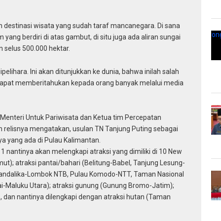
 destinasi wisata yang sudah taraf mancanegara. Di sana
ang berdiri di atas gambut, di situ juga ada aliran sungai
 selus 500.000 hektar.
pelihara. Ini akan ditunjukkan ke dunia, bahwa inilah salah
 dapat memberitahukan kepada orang banyak melalui media
i Menteri Untuk Pariwisata dan Ketua tim Percepatan
relisnya mengatakan, usulan TN Tanjung Puting sebagai
ya yang ada di Pulau Kalimantan.
1 nantinya akan melengkapi atraksi yang dimiliki di 10 New
ut); atraksi pantai/bahari (Belitung-Babel, Tanjung Lesung-
 Mandalika-Lombok NTB, Pulau Komodo-NTT, Taman Nasional
i-Maluku Utara); atraksi gunung (Gunung Bromo-Jatim);
, dan nantinya dilengkapi dengan atraksi hutan (Taman