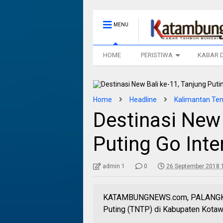
MENU
HOME
PERISTIWA
KABAR 
Home
Headline
Kalimantan Te
Destinasi New 
Puting Go Inte
admin 1
0
26 September 2018 
KATAMBUNGNEWS.com, PALANGKA R
Puting (TNTP) di Kabupaten Kotawa