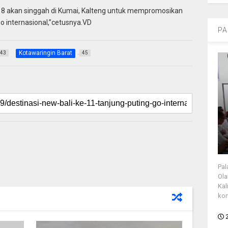
018 akan singgah di Kumai, Kalteng untuk mempromosikan
go internasional,”cetusnya.VD
PA
Kotawaringin Barat
43
45
Pal
Ola
Kal
kon