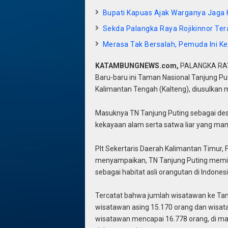
Bupati Kapuas Ajak Warganya Jaga 
Sekda Palangka Raya Rojikinnor Te
Merasa Tak Bersalah, Pemuda Ini 
KATAMBUNGNEWS.com,
PALANGKA RA
Baru-baru ini Taman Nasional Tanjung Put
Kalimantan Tengah (Kalteng), diusulkan m
Masuknya TN Tanjung Puting sebagai dest
kekayaan alam serta satwa liar yang mam
Plt Sekertaris Daerah Kalimantan Timur, F
menyampaikan, TN Tanjung Puting memilik
sebagai habitat asli orangutan di Indonesi
Tercatat bahwa jumlah wisatawan ke Tan
wisatawan asing 15.170 orang dan wisata
wisatawan mencapai 16.778 orang, di ma