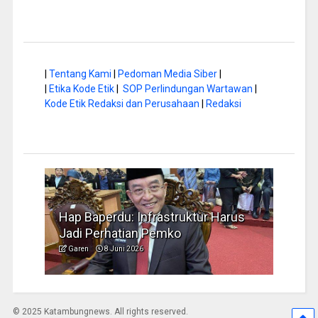
|
Tentang Kami
|
Pedoman Media Siber
|
|
Etika Kode Etik
|
SOP Perlindungan Wartawan
|
Kode Etik Redaksi dan Perusahaan
|
Redaksi
di
Hap Baperdu: Infrastruktur Harus
Musim 
Jadi Perhatian Pemko
Pengel
Garen
8 Juni 2026
Garen
© 2025 Katambungnews. All rights reserved.