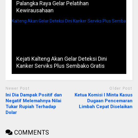
Palangka Raya Gelar Pelatihan
Kewirausahaan
Kejati Kalteng Akan Gelar Deteksi Dini
Kanker Serviks Plus Sembako Gratis
Newer Post
Older Post
Ini Dia Dampak Positif dan
Ketua Komisi I Minta Kasus
Negatif Melemahnya Nilai
Dugaan Pencemaran
Tukar Rupiah Terhadap
Limbah Cepat Diselaikan
Dolar
COMMENTS