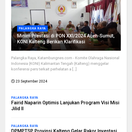
PALANGKA RAYA
Minim Prestasi di PON XXI/2024 Aceh-Sumut,
KONI Kalteng Berikan Klarifikasi
Palangka Raya, Katambungnes.com - Komite Olahraga Nasional
Indonesia (KONI) Kalimantan Tengah (Kalteng) menggelar
konferensi pers terkait perhelatan a [...]
23 September 2024
PALANGKA RAYA
Fairid Naparin Optimis Lanjukan Program Visi Misi
Jilid II
PALANGKA RAYA
DPMPTSP Provinsi Kalteng Gelar Rakor Investasi