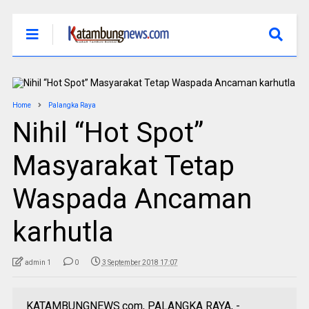
Home
Palangka Raya
Nihil “Hot Spot”
Masyarakat Tetap
Waspada Ancaman
karhutla
admin 1
0
3 September 2018 17:07
KATAMBUNGNEWS.com, PALANGKA RAYA, -