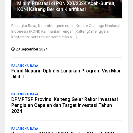
Minim Prestasi di PON XXI/2024 Aceh-Sumut,
KONI Kalteng Berikan Klarifikasi
Palangka Raya, Katambungnes.com - Komite Olahraga Nasional
Indonesia (KONI) Kalimantan Tengah (Kalteng) menggelar
konferensi pers terkait perhelatan a [...]
23 September 2024
PALANGKA RAYA
Fairid Naparin Optimis Lanjukan Program Visi Misi
Jilid II
PALANGKA RAYA
DPMPTSP Provinsi Kalteng Gelar Rakor Investasi
Pengisian Capaian dan Target Investasi Tahun
2024
PALANGKA RAYA