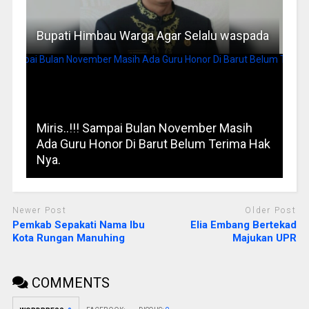
Bupati Himbau Warga Agar Selalu waspada
Miris..!!! Sampai Bulan November Masih
Ada Guru Honor Di Barut Belum Terima Hak
Nya.
Newer Post
Older Post
Pemkab Sepakati Nama Ibu
Elia Embang Bertekad
Kota Rungan Manuhing
Majukan UPR
COMMENTS