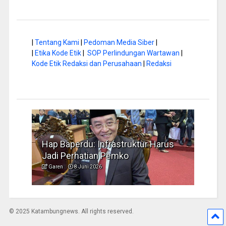
|
Tentang Kami
|
Pedoman Media Siber
|
|
Etika Kode Etik
|
SOP Perlindungan Wartawan
|
Kode Etik Redaksi dan Perusahaan
|
Redaksi
a di
Hap Baperdu: Infrastruktur Harus
Musi
Jadi Perhatian Pemko
Peng
Garen
8 Juni 2026
Garen
© 2025 Katambungnews. All rights reserved.