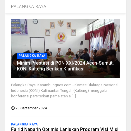
PALANGKA RAYA
PALANGKA RAYA
Minim Prestasi di PON XXI/2024 Aceh-Sumut,
KONI Kalteng Berikan Klarifikasi
Palangka Raya, Katambungnes.com - Komite Olahraga Nasional
Indonesia (KONI) Kalimantan Tengah (Kalteng) menggelar
konferensi pers terkait perhelatan a [...]
23 September 2024
PALANGKA RAYA
Fairid Naparin Optimis Lanjukan Program Visi Misi