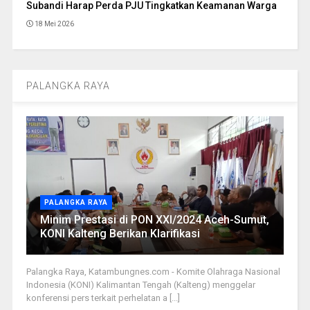
Subandi Harap Perda PJU Tingkatkan Keamanan Warga
18 Mei 2026
PALANGKA RAYA
PALANGKA RAYA
Minim Prestasi di PON XXI/2024 Aceh-Sumut,
KONI Kalteng Berikan Klarifikasi
Palangka Raya, Katambungnes.com - Komite Olahraga Nasional
Indonesia (KONI) Kalimantan Tengah (Kalteng) menggelar
konferensi pers terkait perhelatan a [...]