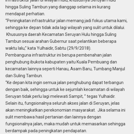
infrastruktur jalan di wilayah hulu, khususnya Seruyan Hulu
hingga Suling Tambun yang dianggap selama ini kurang
mendapat perhatian.
“Peningkatan infrastruktur jalan memang jadi fokus utama kami,
sehingga ke depan tidak ada lagi wilayah yang sulit untuk dilalui.
Khususnya daerah Kecamatan Seruyan Hulu hingga Suling
Tambun sesuai arahan Gubernur saat pelantikan beberapa
waktu lalu,” kata Yulhaidir, Sabtu (29/9/2018).
Pembanguna infrastruktur ini berupa pembenahan jalan
penghubung ibukota kabupaten yaitu Kuala Pembuang dan
kecamatan lainnya seperti Hanau, Asam Baru, Tumbang Manjul
dan Suling Tambun.
“Ke depan kita ingin semua jalan penghubung dapat terbangun
dengan baik, sehingga untuk ke sejumlah kecamatan di wilayah
Seruyan tidak perlu lagi melewati Sampit, ” tegas Yulhaidir.
Selain itu, fungsionalnya seluruh akses jalan di Seruyan, jelas
akan meningkatkan perekonomian masyarakat. Jika selama ini
sulit membawa hasil pertanian dan lainnya dengan
fungsionalnya jalan, maka mudah untuk memasarkan sehingga
berdampak pada peningkatan pendapatan.