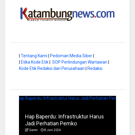
|
Tentang Kami
|
Pedoman Media Siber
|
|
Etika Kode Etik
|
SOP Perlindungan Wartawan
|
Kode Etik Redaksi dan Perusahaan
|
Redaksi
a di
Hap Baperdu: Infrastruktur Harus
Musi
Jadi Perhatian Pemko
Peng
Garen
8 Juni 2026
Garen