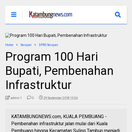
Home
Seruyan
DPRD Seruyan
Program 100 Hari
Bupati, Pembenahan
Infrastruktur
admin 1
0
29 September 2018 13:56
KATAMBUNGNEWS.com, KUALA PEMBUANG -
Pembenahan infrastruktur jalan mulai dari Kuala
Pembuang hingga Kecamatan Suling Tambun menjadi