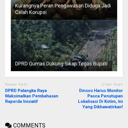
Kurangnya Peran Pengawasan Diduga Jadi
Celah Korupsi
DPRD Gumas Dukung Sikap Tegas Bupati
Newer Post
Older Post
DPRD Palangka Raya
Dinsos Harus Monitor
Maksimalkan Pembahasan
Pasca Penutupan
Raperda Inisiatif
Lokalisasi Di Kotim, Ini
Yang Dikhawatirkan!
COMMENTS