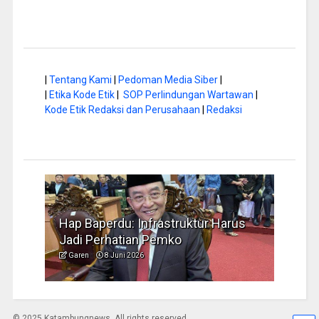
|
Tentang Kami
|
Pedoman Media Siber
|
|
Etika Kode Etik
|
SOP Perlindungan Wartawan
|
Kode Etik Redaksi dan Perusahaan
|
Redaksi
a di
Hap Baperdu: Infrastruktur Harus
Musi
Jadi Perhatian Pemko
Peng
Garen
8 Juni 2026
Garen
© 2025 Katambungnews. All rights reserved.