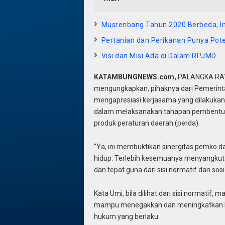
Musrenbang Tahun 2020 Berbeda, In
Pertanian dan Perikanan Punya Pot
Visi dan Misi Ada di Dalam RPJMD
KATAMBUNGNEWS.com,
PALANGKA RAYA
mengungkapkan, pihaknya dari Pemerint
mengapresiasi kerjasama yang dilakukan
dalam melaksanakan tahapan pembentuka
produk peraturan daerah (perda).
“Ya, ini membuktikan sinergitas pemko 
hidup. Terlebih kesemuanya menyangkut
dan tepat guna dari sisi normatif dan so
Kata Umi, bila dilihat dari sisi normatif, 
mampu menegakkan dan meningkatkan k
hukum yang berlaku.