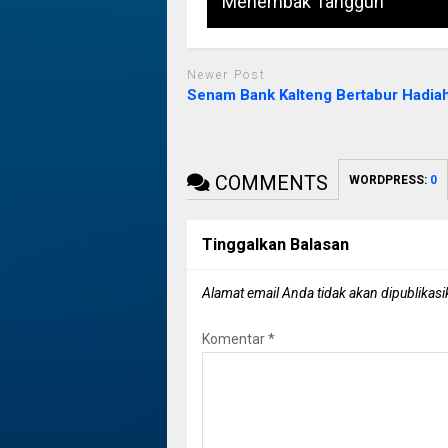
Menembak Tangguh
Newer Post
Senam Bank Kalteng Bertabur Hadia
COMMENTS
WORDPRESS:
0
Tinggalkan Balasan
Alamat email Anda tidak akan dipublikasi
Komentar
*