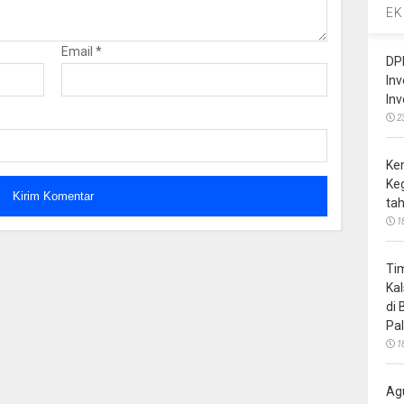
EK
Email
*
DP
In
In
2
Ke
Ke
ta
1
Ti
Ka
di
Pa
1
Ag