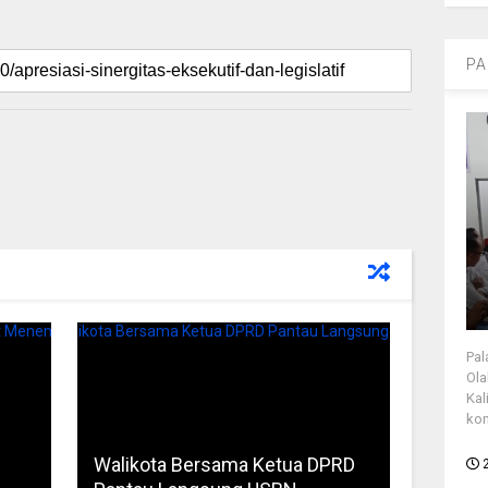
PA
Pal
Ola
Kal
kon
Walikota Bersama Ketua DPRD