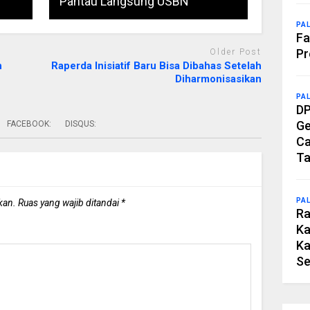
Pantau Langsung USBN
PA
Fa
Pr
Older Post
h
Raperda Inisiatif Baru Bisa Dibahas Setelah
Diharmonisasikan
PA
DP
Ge
FACEBOOK:
DISQUS:
Ca
Ta
PA
kan.
Ruas yang wajib ditandai
*
Ra
Ka
Ka
Se