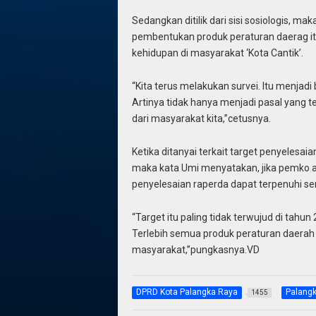
Sedangkan ditilik dari sisi sosiologis, m
pembentukan produk peraturan daerag it
kehidupan di masyarakat ‘Kota Cantik’.
“Kita terus melakukan survei. Itu menjad
Artinya tidak hanya menjadi pasal yang te
dari masyarakat kita,”cetusnya.
Ketika ditanyai terkait target penyelesa
maka kata Umi menyatakan, jika pemko 
penyelesaian raperda dapat terpenuhi s
“Target itu paling tidak terwujud di tahu
Terlebih semua produk peraturan daerah b
masyarakat,”pungkasnya.VD
DPRD Kota Palangka Raya
Palang
1455