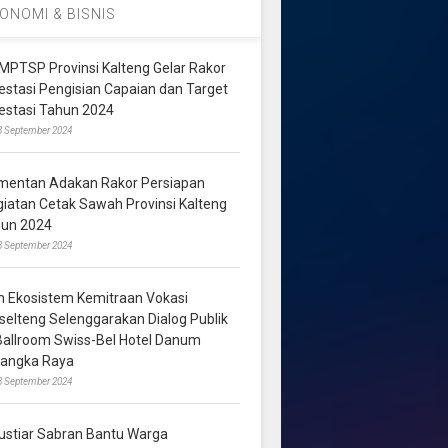
ONOMI & BISNIS
MPTSP Provinsi Kalteng Gelar Rakor
vestasi Pengisian Capaian dan Target
vestasi Tahun 2024
3 September 2024
mentan Adakan Rakor Persiapan
giatan Cetak Sawah Provinsi Kalteng
hun 2024
8 September 2024
m Ekosistem Kemitraan Vokasi
lselteng Selenggarakan Dialog Publik
 Ballroom Swiss-Bel Hotel Danum
langka Raya
8 September 2024
ustiar Sabran Bantu Warga