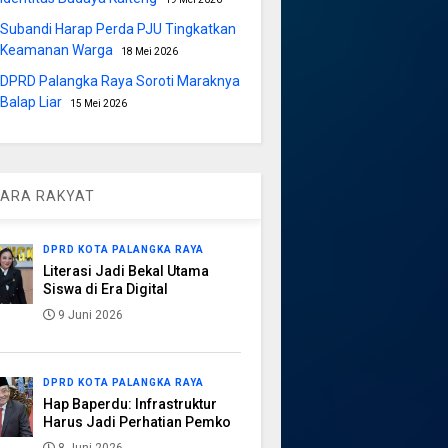
Subandi Harap Perda PJU Tingkatkan
Keamanan Warga
18 Mei 2026
DPRD Palangka Raya Soroti Maraknya
Balap Liar
15 Mei 2026
ARA RAKYAT
DPRD KOTA PALANGKA RAYA
Literasi Jadi Bekal Utama
Siswa di Era Digital
9 Juni 2026
DPRD KOTA PALANGKA RAYA
Hap Baperdu: Infrastruktur
Harus Jadi Perhatian Pemko