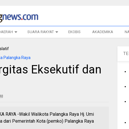
DAERAH
SUARA RAKYAT
EKOBIS
AKADEMIKA
N
T
a Palangka Raya
rgitas Eksekutif dan
48
AYA -Wakil Walikota Palangka Raya Hj. Umi
a dari Pemerintah Kota (pemko) Palangka Raya