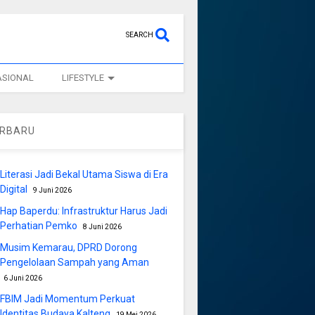
SEARCH
ASIONAL
LIFESTYLE
ERBARU
Literasi Jadi Bekal Utama Siswa di Era
Digital
9 Juni 2026
Hap Baperdu: Infrastruktur Harus Jadi
Perhatian Pemko
8 Juni 2026
Musim Kemarau, DPRD Dorong
Pengelolaan Sampah yang Aman
6 Juni 2026
FBIM Jadi Momentum Perkuat
Identitas Budaya Kalteng
19 Mei 2026