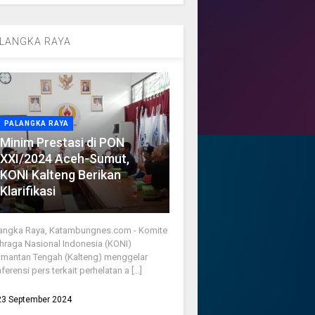
LANGKA RAYA
PALANGKA RAYA
Minim Prestasi di PON
XXI/2024 Aceh-Sumut,
KONI Kalteng Berikan
Klarifikasi
angka Raya, Katambungnes.com - Komite
hraga Nasional Indonesia (KONI)
imantan Tengah (Kalteng) menggelar
ferensi pers terkait perhelatan a [...]
23 September 2024