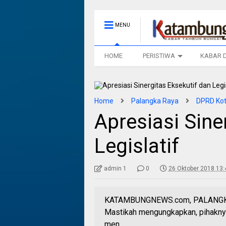
MENU
HOME
PERISTIWA
KABAR 
Home
Palangka Raya
DPRD Kot
Apresiasi Sine
Legislatif
admin 1
0
26 Oktober 2018 13:
KATAMBUNGNEWS.com, PALANGKA R
Mastikah mengungkapkan, pihakny
men