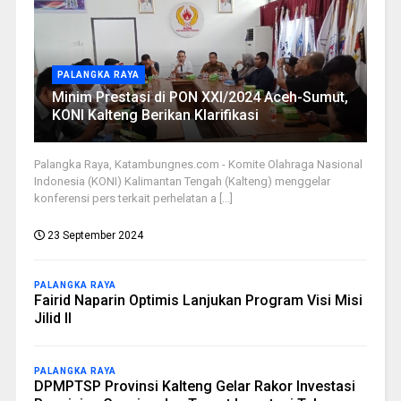
PALANGKA RAYA
Minim Prestasi di PON XXI/2024 Aceh-Sumut,
KONI Kalteng Berikan Klarifikasi
Palangka Raya, Katambungnes.com - Komite Olahraga Nasional
Indonesia (KONI) Kalimantan Tengah (Kalteng) menggelar
konferensi pers terkait perhelatan a [...]
23 September 2024
PALANGKA RAYA
Fairid Naparin Optimis Lanjukan Program Visi Misi
Jilid II
PALANGKA RAYA
DPMPTSP Provinsi Kalteng Gelar Rakor Investasi