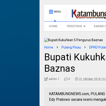
MENU
HOME
PERISTIWA
KABAR 
Home
Pulang Pisau
DPRD Pulan
Bupati Kukuhk
Baznas
admin 1
0
31 Oktober 2018 13:
KATAMBUNGNEWS.com, PULANG PIS
Edy Pratowo secara resmi menguk