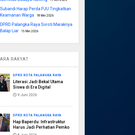
Subandi Harap Perda PJU Tingkatkan
Keamanan Warga
18 Mei 2026
DPRD Palangka Raya Soroti Maraknya
Balap Liar
15 Mei 2026
ARA RAKYAT
DPRD KOTA PALANGKA RAYA
Literasi Jadi Bekal Utama
Siswa di Era Digital
9 Juni 2026
DPRD KOTA PALANGKA RAYA
Hap Baperdu: Infrastruktur
Harus Jadi Perhatian Pemko