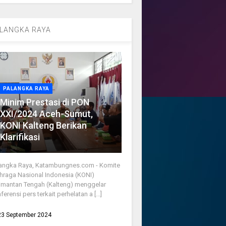
LANGKA RAYA
PALANGKA RAYA
Minim Prestasi di PON
XXI/2024 Aceh-Sumut,
KONI Kalteng Berikan
Klarifikasi
angka Raya, Katambungnes.com - Komite
hraga Nasional Indonesia (KONI)
imantan Tengah (Kalteng) menggelar
ferensi pers terkait perhelatan a [...]
23 September 2024