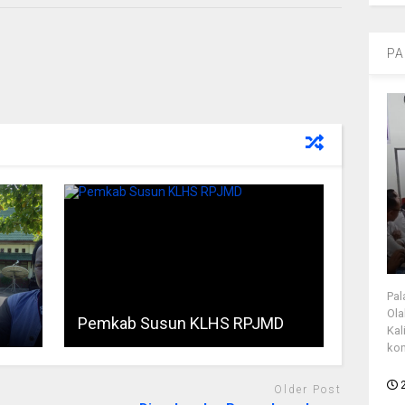
PA
Pal
Ola
Pemkab Susun KLHS RPJMD
Kal
kon
Older Post