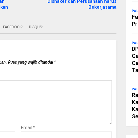
an
Disnaker dan Perusahaan harus
ikan
Bekerjasama
PA
Fa
Pr
FACEBOOK:
DISQUS:
PA
DP
Ge
kan.
Ruas yang wajib ditandai
*
Ca
Ta
PA
Ra
Ka
Ka
Se
Email
*