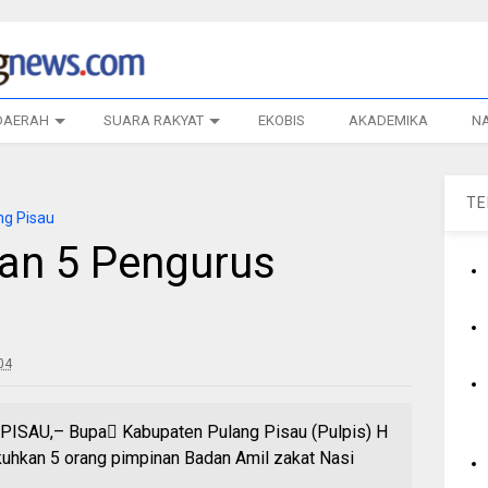
DAERAH
SUARA RAKYAT
EKOBIS
AKADEMIKA
N
T
g Pisau
an 5 Pengurus
04
AU,– Bupa Kabupaten Pulang Pisau (Pulpis) H
uhkan 5 orang pimpinan Badan Amil zakat Nasi