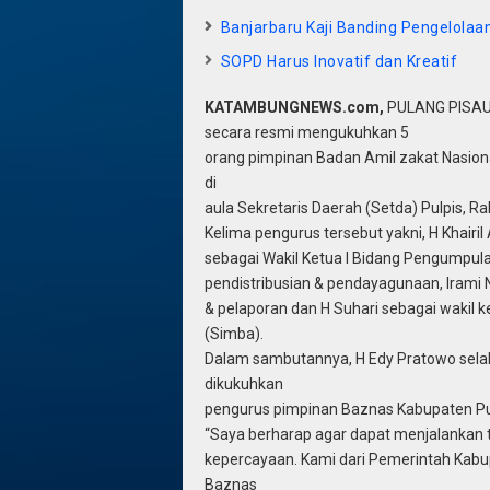
Banjarbaru Kaji Banding Pengelola
SOPD Harus Inovatif dan Kreatif
KATAMBUNGNEWS.com,
PULANG PISAU,
secara resmi mengukuhkan 5
orang pimpinan Badan Amil zakat Nasiona
di
aula Sekretaris Daerah (Setda) Pulpis, Ra
Kelima pengurus tersebut yakni, H Khair
sebagai Wakil Ketua I Bidang Pengumpula
pendistribusian & pendayagunaan, Irami N
& pelaporan dan H Suhari sebagai wakil
(Simba).
Dalam sambutannya, H Edy Pratowo selak
dikukuhkan
pengurus pimpinan Baznas Kabupaten Pul
“Saya berharap agar dapat menjalankan t
kepercayaan. Kami dari Pemerintah Kabu
Baznas