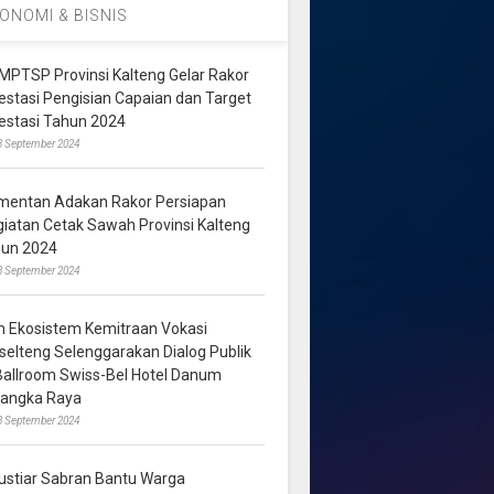
ONOMI & BISNIS
MPTSP Provinsi Kalteng Gelar Rakor
vestasi Pengisian Capaian dan Target
vestasi Tahun 2024
3 September 2024
mentan Adakan Rakor Persiapan
giatan Cetak Sawah Provinsi Kalteng
hun 2024
8 September 2024
m Ekosistem Kemitraan Vokasi
lselteng Selenggarakan Dialog Publik
 Ballroom Swiss-Bel Hotel Danum
langka Raya
8 September 2024
ustiar Sabran Bantu Warga