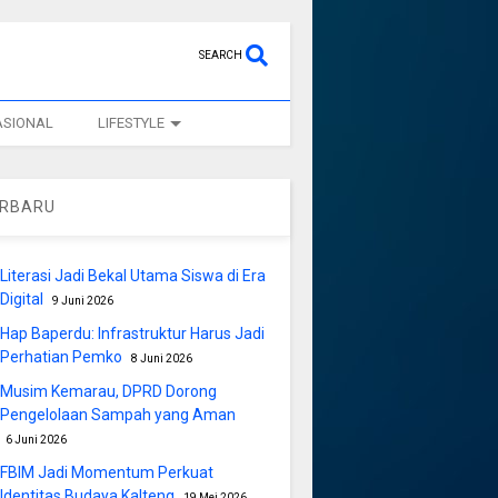
SEARCH
ASIONAL
LIFESTYLE
ERBARU
Literasi Jadi Bekal Utama Siswa di Era
Digital
9 Juni 2026
Hap Baperdu: Infrastruktur Harus Jadi
Perhatian Pemko
8 Juni 2026
Musim Kemarau, DPRD Dorong
Pengelolaan Sampah yang Aman
6 Juni 2026
FBIM Jadi Momentum Perkuat
Identitas Budaya Kalteng
19 Mei 2026