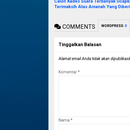
Calon Kades Suara Terbanyak Ucapk
Terimaksih Atas Amanah Yang Diber
COMMENTS
WORDPRESS:
0
Tinggalkan Balasan
Alamat email Anda tidak akan dipublikasi
Komentar
*
Nama
*