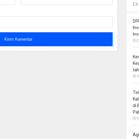
EK
DP
In
In
2
Ke
Ke
ta
1
Ti
Ka
di
Pa
1
Ag