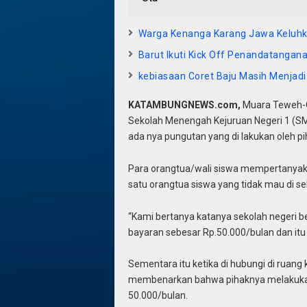
Warga Kenanga Karang Jawa Keluh
Barut Ikuti Kick Off Penandatangan
kebiasaan Coret Baju Masih Menjadi 
KATAMBUNGNEWS.com,
Muara Teweh-O
Sekolah Menengah Kejuruan Negeri 1 (SM
ada nya pungutan yang di lakukan oleh pi
Para orangtua/wali siswa mempertanyakan
satu orangtua siswa yang tidak mau di 
“Kami bertanya katanya sekolah negeri b
bayaran sebesar Rp.50.000/bulan dan it
Sementara itu ketika di hubungi di ruang
membenarkan bahwa pihaknya melakukan 
50.000/bulan.