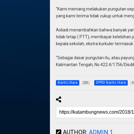
“Kami memang melakukan pungutan seper
yang kami terima tidak cukup untuk mengc
Asliadi menambahkan bahwa banyak yang 
tidak tetap ( PTT), membayar kelebihan j
kepala sekolah, ekstra kurkuler termasuk 
“Sebagai dasar pungutan itu, atau payun
Kalimantan Tengah, No.422.4/1756/Disdik/
Barito Utara
DPRD Barito Utara
201
1
AUTHOR:
ADMIN 1