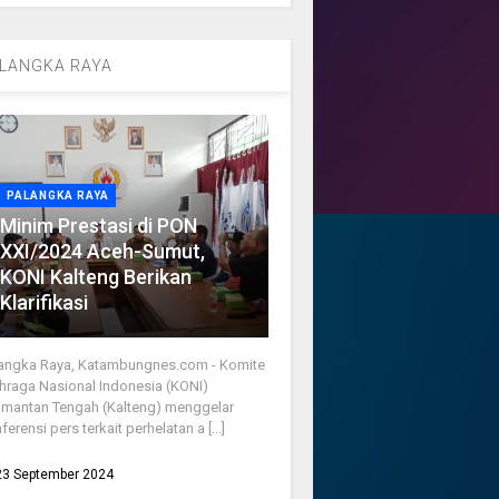
LANGKA RAYA
PALANGKA RAYA
Minim Prestasi di PON
XXI/2024 Aceh-Sumut,
KONI Kalteng Berikan
Klarifikasi
angka Raya, Katambungnes.com - Komite
hraga Nasional Indonesia (KONI)
imantan Tengah (Kalteng) menggelar
ferensi pers terkait perhelatan a [...]
23 September 2024