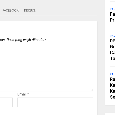
PA
FACEBOOK:
DISQUS:
Fa
Pr
PA
kan.
Ruas yang wajib ditandai
*
DP
Ge
Ca
Ta
PA
Ra
Ka
Ka
Email
*
Se