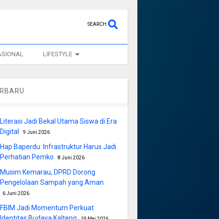
SEARCH
ASIONAL
LIFESTYLE
ERBARU
Literasi Jadi Bekal Utama Siswa di Era
Digital
9 Juni 2026
Hap Baperdu: Infrastruktur Harus Jadi
Perhatian Pemko
8 Juni 2026
Musim Kemarau, DPRD Dorong
Pengelolaan Sampah yang Aman
6 Juni 2026
FBIM Jadi Momentum Perkuat
Identitas Budaya Kalteng
19 Mei 2026