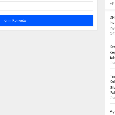
EK
DP
In
In
2
Ke
Ke
ta
1
Ti
Ka
di
Pa
1
Ag