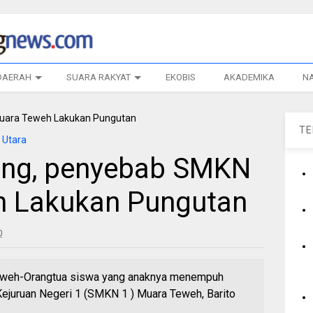
DAERAH
SUARA RAKYAT
EKOBIS
AKADEMIKA
N
T
 Utara
ang, penyebab SMKN
h Lakukan Pungutan
0
eh-Orangtua siswa yang anaknya menempuh
ejuruan Negeri 1 (SMKN 1 ) Muara Teweh, Barito