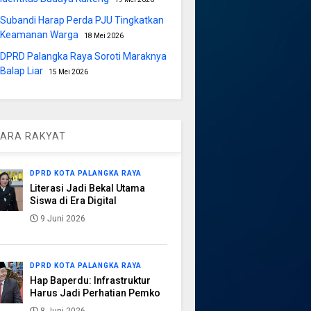
Subandi Harap Perda PJU Tingkatkan
Keamanan Warga
18 Mei 2026
DPRD Palangka Raya Soroti Maraknya
Balap Liar
15 Mei 2026
ARA RAKYAT
DPRD KOTA PALANGKA RAYA
Literasi Jadi Bekal Utama
Siswa di Era Digital
9 Juni 2026
DPRD KOTA PALANGKA RAYA
Hap Baperdu: Infrastruktur
Harus Jadi Perhatian Pemko