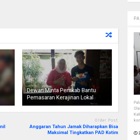
PA
Dewan Minta Pemkab Bantu
Pemasaran Kerajinan Lokal
Pal
Ola
Kal
kon
Older Post
nil
Anggaran Tahun Jamak Diharapkan Bisa
Maksimal Tingkatkan PAD Kotim