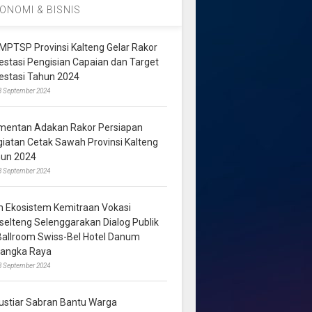
ONOMI & BISNIS
MPTSP Provinsi Kalteng Gelar Rakor
vestasi Pengisian Capaian dan Target
vestasi Tahun 2024
3 September 2024
mentan Adakan Rakor Persiapan
giatan Cetak Sawah Provinsi Kalteng
hun 2024
8 September 2024
m Ekosistem Kemitraan Vokasi
lselteng Selenggarakan Dialog Publik
 Ballroom Swiss-Bel Hotel Danum
langka Raya
8 September 2024
ustiar Sabran Bantu Warga