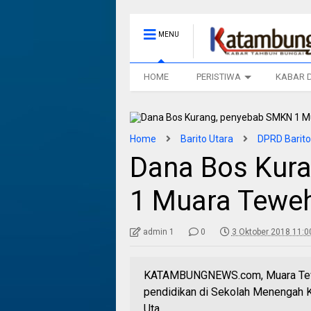
MENU
HOME
PERISTIWA
KABAR 
Home
Barito Utara
DPRD Barito
Dana Bos Kur
1 Muara Tewe
admin 1
0
3 Oktober 2018 11:0
KATAMBUNGNEWS.com, Muara Tew
pendidikan di Sekolah Menengah K
Uta